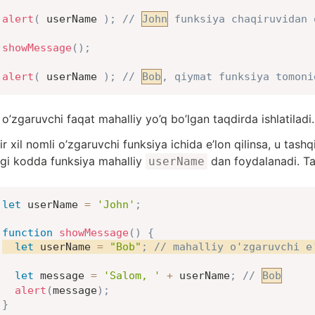
alert
(
 userName 
)
;
// 
John
 funksiya chaqiruvidan 
showMessage
(
)
;
alert
(
 userName 
)
;
// 
Bob
, qiymat funksiya tomoni
 o’zgaruvchi faqat mahalliy yo’q bo’lgan taqdirda ishlatiladi.
r xil nomli o’zgaruvchi funksiya ichida e’lon qilinsa, u tash
gi kodda funksiya mahalliy
dan foydalanadi. Ta
userName
let
 userName 
=
'John'
;
function
showMessage
(
)
{
let
 userName 
=
"Bob"
;
// mahalliy o'zgaruvchi e
let
 message 
=
'Salom, '
+
 userName
;
// 
Bob
alert
(
message
)
;
}