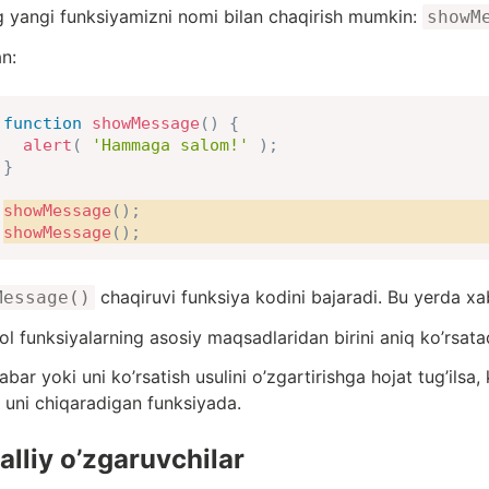
g yangi funksiyamizni nomi bilan chaqirish mumkin:
showM
n:
function
showMessage
(
)
{
alert
(
'Hammaga salom!'
)
;
}
showMessage
(
)
;
showMessage
(
)
;
chaqiruvi funksiya kodini bajaradi. Bu yerda xa
Message()
l funksiyalarning asosiy maqsadlaridan birini aniq ko’rsatadi
bar yoki uni ko’rsatish usulini o’zgartirishga hojat tug’ilsa,
: uni chiqaradigan funksiyada.
lliy o’zgaruvchilar