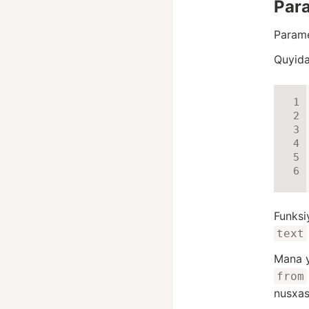
Para
Parame
Quyida
Funks
text
Mana y
from
nusxasi