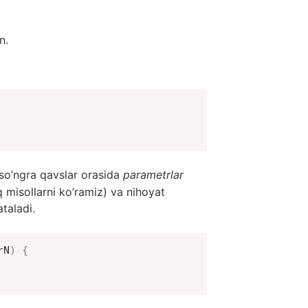
n.
 so’ngra qavslar orasida
parametrlar
q misollarni ko’ramiz) va nihoyat
taladi.
rN
)
{