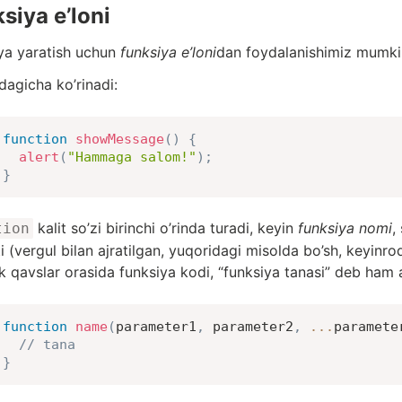
siya e’loni
ya yaratish uchun
funksiya e’loni
dan foydalanishimiz mumki
dagicha ko’rinadi:
function
showMessage
(
)
{
alert
(
"Hammaga salom!"
)
;
}
kalit so’zi birinchi o’rinda turadi, keyin
funksiya nomi
,
tion
ti (vergul bilan ajratilgan, yuqoridagi misolda bo’sh, keyinro
ak qavslar orasida funksiya kodi, “funksiya tanasi” deb ham a
function
name
(
parameter1
,
 parameter2
,
...
paramete
// tana
}