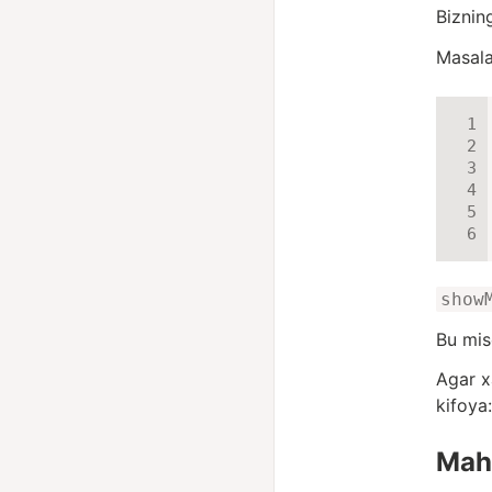
Biznin
Masala
show
Bu miso
Agar xa
kifoya
Maha