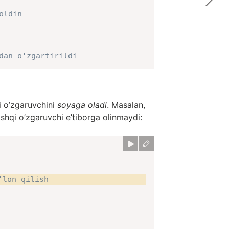
oldin
dan o'zgartirildi
qi o’zgaruvchini
soyaga oladi
. Masalan,
shqi o’zgaruvchi e’tiborga olinmaydi:
'lon qilish