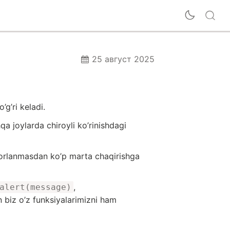
25 август 2025
’g’ri keladi.
a joylarda chiroyli ko’rinishdagi
akrorlanmasdan ko’p marta chaqirishga
,
alert(message)
n biz o’z funksiyalarimizni ham