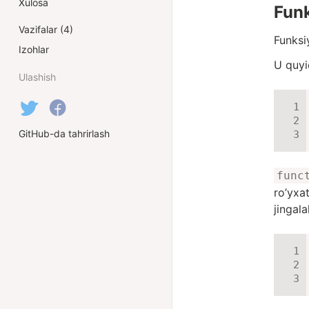
Xulosa
Funk
Vazifalar (4)
Funksi
Izohlar
U quyi
Ulashish
GitHub-da tahrirlash
func
ro’yxa
jingal