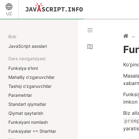
UZ
Bob
JavaScript asoslari
Fun
Dars navigatsiyasi
Ko’pinc
Funksiya e’loni
Masala
Mahalliy o’zgaruvchilar
xabarn
Tashqi o’zgaruvchilar
Funksi
Parametrlar
imkon 
Standart qiymatlar
Biz al
Qiymat qaytarish
prom
Funksiyani nomlash
yarati
Funksiyalar == Sharhlar