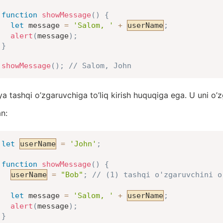
function
showMessage
(
)
{
let
 message 
=
'Salom, '
+
userName
;
alert
(
message
)
;
}
showMessage
(
)
;
// Salom, John
ya tashqi o’zgaruvchiga to’liq kirish huquqiga ega. U uni o’
n:
let
userName
=
'John'
;
function
showMessage
(
)
{
userName
=
"Bob"
;
// (1) tashqi o'zgaruvchini o
let
 message 
=
'Salom, '
+
userName
;
alert
(
message
)
;
}