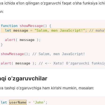
a ichida e’lon qilingan o’zgaruvchi faqat o’sha funksiya ichi
n:
function
showMessage
(
)
{
let
 message 
=
"Salom, men JavaScript!"
;
// maha
alert
(
 message 
)
;
}
showMessage
(
)
;
// Salom, men JavaScript!
alert
(
 message 
)
;
// <-- Xato! O'zgaruvchi funksi
qi o’zgaruvchilar
ya tashqi o’zgaruvchiga ham kirishi mumkin, masalan:
let
userName
=
'John'
;