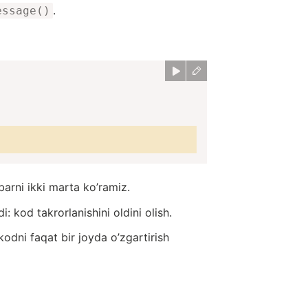
.
essage()
barni ikki marta ko’ramiz.
: kod takrorlanishini oldini olish.
 kodni faqat bir joyda o’zgartirish