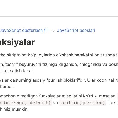
JavaScript dasturlash tili
JavaScript asoslari
ksiyalar
ha skriptning ko’p joylarida o’xshash harakatni bajarishga to
n, tashrif buyuruvchi tizimga kirganida, chiqganida va boshq
i ko’rsatish kerak.
yalar dasturning asosiy "qurilish bloklari"dir. Ular kodni t
beradi.
laqachon o’rnatilgan funksiyalar misollarini ko’rdik, masalan
va
. Leki
pt(message, default)
confirm(question)
shimiz mumkin.