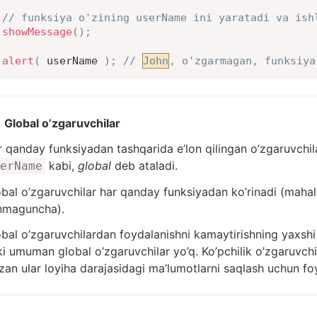
// funksiya o'zining userName ini yaratadi va ish
showMessage
(
)
;
alert
(
 userName 
)
;
// 
John
, o'zgarmagan, funksiya
Global o’zgaruvchilar
 qanday funksiyadan tashqarida e’lon qilingan o’zgaruvchil
kabi,
global
deb ataladi.
erName
bal o’zgaruvchilar har qanday funksiyadan ko’rinadi (maha
inmaguncha).
bal o’zgaruvchilardan foydalanishni kamaytirishning yaxsh
i umuman global o’zgaruvchilar yo’q. Ko’pchilik o’zgaruvchil
zan ular loyiha darajasidagi ma’lumotlarni saqlash uchun foy