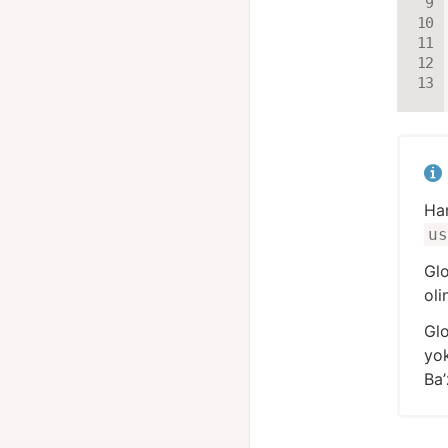
Har
us
Glo
ol
Glo
yok
Ba’