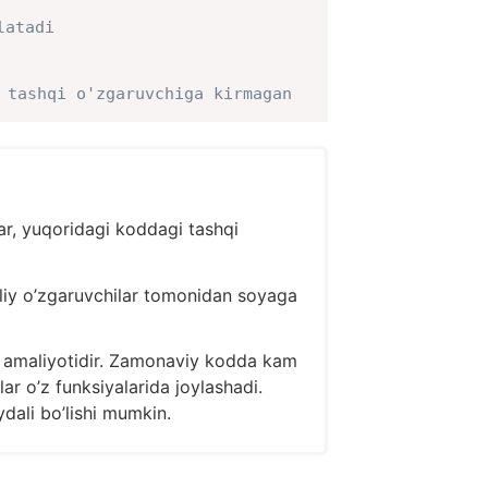
latadi
 tashqi o'zgaruvchiga kirmagan
ar, yuqoridagi koddagi tashqi
lliy o’zgaruvchilar tomonidan soyaga
i amaliyotidir. Zamonaviy kodda kam
ar o’z funksiyalarida joylashadi.
dali bo’lishi mumkin.