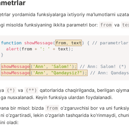
metrlar
trlar yordamida funksiyalarga ixtiyoriy ma’lumotlarni uzata
gi misolda funksiyaning ikkita parametri bor:
va
from
te
function
showMessage
(
from
,
 text
)
{
// parametrlar
alert
(
from 
+
': '
+
 text
)
;
}
showMessage
(
'Ann'
,
'Salom!'
)
;
// Ann: Salom! (*)
showMessage
(
'Ann'
,
"Qandaysiz?"
)
;
// Ann: Qandays
iya
va
qatorlarida chaqirilganda, berilgan qiyma
(*)
(**)
ga nusxalanadi. Keyin funksiya ulardan foydalanadi.
ana bir misol: bizda
o’zgaruvchisi bor va uni funksiy
from
ni o’zgartiradi, lekin o’zgarish tashqarida ko’rinmaydi, chu
ni oladi: