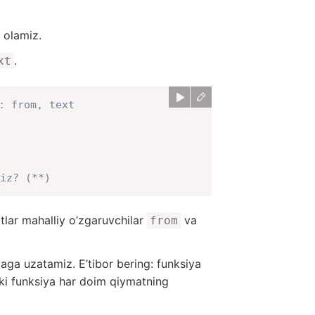
 olamiz.
.
xt
: from, text
iz? (**)
tlar mahalliy o’zgaruvchilar
va
from
aga uzatamiz. E’tibor bering: funksiya
nki funksiya har doim qiymatning