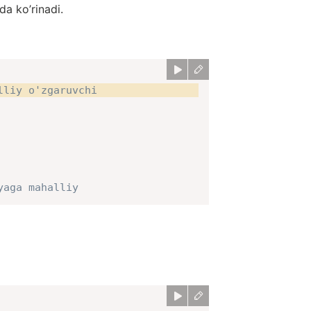
da ko’rinadi.
lliy o'zgaruvchi
yaga mahalliy