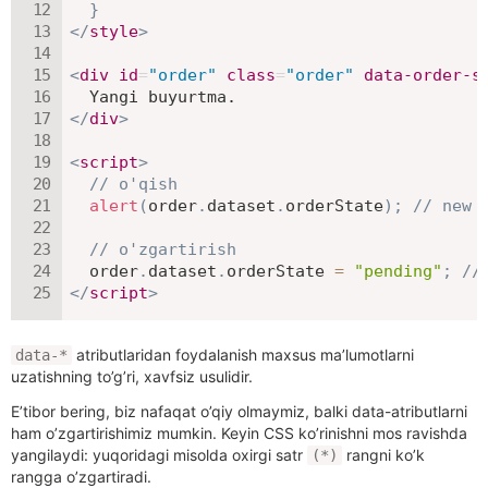
}
</
style
>
<
div
id
=
"
order
"
class
=
"
order
"
data-order-s
</
div
>
<
script
>
// o'qish
alert
(
order
.
dataset
.
orderState
)
;
// new
// o'zgartirish
  order
.
dataset
.
orderState 
=
"pending"
;
//
</
script
>
atributlaridan foydalanish maxsus ma’lumotlarni
data-*
uzatishning to’g’ri, xavfsiz usulidir.
E’tibor bering, biz nafaqat o’qiy olmaymiz, balki data-atributlarni
ham o’zgartirishimiz mumkin. Keyin CSS ko’rinishni mos ravishda
yangilaydi: yuqoridagi misolda oxirgi satr
rangni ko’k
(*)
rangga o’zgartiradi.