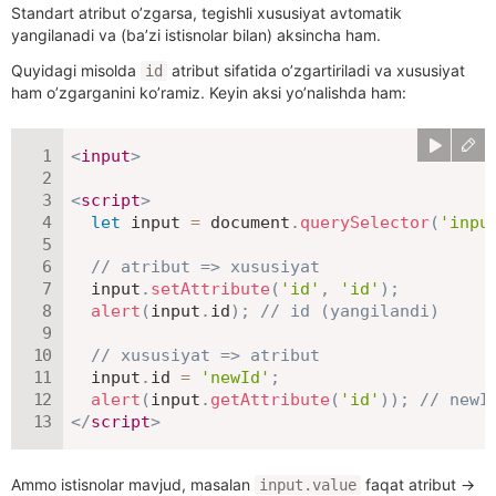
Standart atribut o’zgarsa, tegishli xususiyat avtomatik
yangilanadi va (ba’zi istisnolar bilan) aksincha ham.
Quyidagi misolda
atribut sifatida o’zgartiriladi va xususiyat
id
ham o’zgarganini ko’ramiz. Keyin aksi yo’nalishda ham:
<
input
>
<
script
>
let
 input 
=
 document
.
querySelector
(
'inpu
// atribut => xususiyat
  input
.
setAttribute
(
'id'
,
'id'
)
;
alert
(
input
.
id
)
;
// id (yangilandi)
// xususiyat => atribut
  input
.
id 
=
'newId'
;
alert
(
input
.
getAttribute
(
'id'
)
)
;
// newI
</
script
>
Ammo istisnolar mavjud, masalan
faqat atribut →
input.value