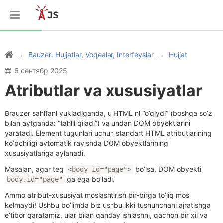
Bauzer: Hujjatlar, Voqealar, Interfeyslar
Hujjat
6 сентябр 2025
Atributlar va xususiyatlar
Brauzer sahifani yukladiganda, u HTML ni “o’qiydi” (boshqa so’z
bilan aytganda: “tahlil qiladi”) va undan DOM obyektlarini
yaratadi. Element tugunlari uchun standart HTML atributlarining
ko’pchiligi avtomatik ravishda DOM obyektlarining
xususiyatlariga aylanadi.
Masalan, agar teg
bo’lsa, DOM obyekti
<body id="page">
ga ega bo’ladi.
body.id="page"
Ammo atribut-xususiyat moslashtirish bir-birga to’liq mos
kelmaydi! Ushbu bo’limda biz ushbu ikki tushunchani ajratishga
e’tibor qaratamiz, ular bilan qanday ishlashni, qachon bir xil va