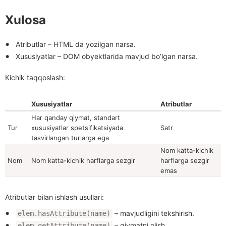
Xulosa
Atributlar – HTML da yozilgan narsa.
Xususiyatlar – DOM obyektlarida mavjud bo’lgan narsa.
Kichik taqqoslash:
Xususiyatlar
Atributlar
Har qanday qiymat, standart
Tur
xususiyatlar spetsifikatsiyada
Satr
tasvirlangan turlarga ega
Nom katta-kichik
Nom
Nom katta-kichik harflarga sezgir
harflarga sezgir
emas
Atributlar bilan ishlash usullari:
– mavjudligini tekshirish.
elem.hasAttribute(name)
– qiymatni olish.
elem.getAttribute(name)