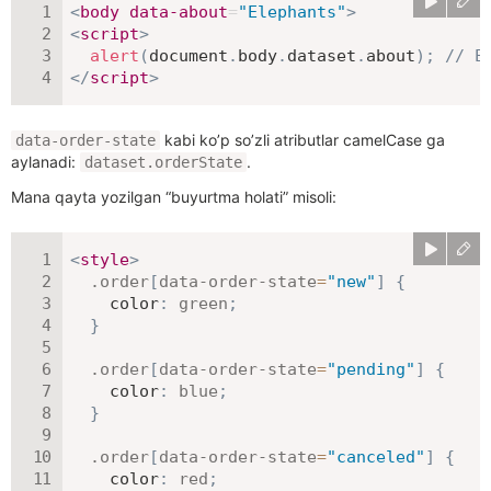
<
body
data-about
=
"
Elephants
"
>
<
script
>
alert
(
document
.
body
.
dataset
.
about
)
;
// E
</
script
>
kabi ko’p so’zli atributlar camelCase ga
data-order-state
aylanadi:
.
dataset.orderState
Mana qayta yozilgan “buyurtma holati” misoli:
<
style
>
.order
[
data-order-state
=
"new"
]
{
color
:
green
;
}
.order
[
data-order-state
=
"pending"
]
{
color
:
blue
;
}
.order
[
data-order-state
=
"canceled"
]
{
color
:
red
;