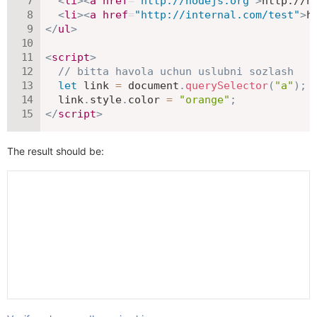
<
li
>
<
a
href
=
"
http://nodejs.org
"
>
http://n
<
li
>
<
a
href
=
"
http://internal.com/test
"
>
h
</
ul
>
<
script
>
// bitta havola uchun uslubni sozlash
let
 link 
=
 document
.
querySelector
(
"a"
)
;
  link
.
style
.
color 
=
"orange"
;
</
script
>
The result should be: