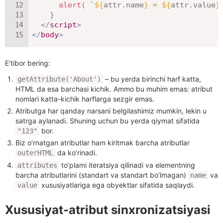
alert
(
`
${
attr
.
name
}
 = 
${
attr
.
value
}
}
</
script
>
</
body
>
E’tibor bering:
– bu yerda birinchi harf katta,
getAttribute('About')
HTML da esa barchasi kichik. Ammo bu muhim emas: atribut
nomlari katta-kichik harflarga sezgir emas.
Atributga har qanday narsani belgilashimiz mumkin, lekin u
satrga aylanadi. Shuning uchun bu yerda qiymat sifatida
bor.
"123"
Biz o’rnatgan atributlar ham kiritmak barcha atributlar
da ko’rinadi.
outerHTML
to’plami iteratsiya qilinadi va elementning
attributes
barcha atributlarini (standart va standart bo’lmagan)
va
name
xususiyatlariga ega obyektlar sifatida saqlaydi.
value
Xususiyat-atribut sinxronizatsiyasi