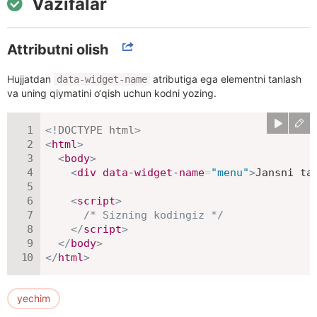
Vazifalar
Attributni olish
Hujjatdan
atributiga ega elementni tanlash
data-widget-name
va uning qiymatini o‘qish uchun kodni yozing.
<!
DOCTYPE
html
>
<
html
>
<
body
>
<
div
data-widget-name
=
"
menu
"
>
Jansni ta
<
script
>
/* Sizning kodingiz */
</
script
>
</
body
>
</
html
>
yechim