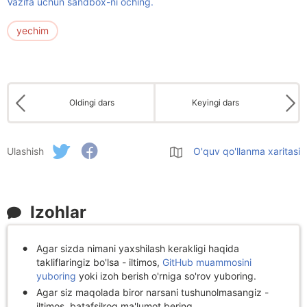
Vazifa uchun sandbox-ni oching.
yechim
Oldingi dars
Keyingi dars
Ulashish
O'quv qo'llanma xaritasi
Izohlar
Agar sizda nimani yaxshilash kerakligi haqida
takliflaringiz bo'lsa - iltimos,
GitHub muammosini
yuboring
yoki izoh berish o'rniga so'rov yuboring.
Agar siz maqolada biror narsani tushunolmasangiz -
iltimos, batafsilroq ma'lumot bering.