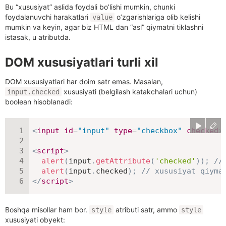
Bu “xususiyat” aslida foydali bo’lishi mumkin, chunki
foydalanuvchi harakatlari
o’zgarishlariga olib kelishi
value
mumkin va keyin, agar biz HTML dan “asl” qiymatni tiklashni
istasak, u atributda.
DOM xususiyatlari turli xil
DOM xususiyatlari har doim satr emas. Masalan,
xususiyati (belgilash katakchalari uchun)
input.checked
boolean hisoblanadi:
<
input
id
=
"
input
"
type
=
"
checkbox
"
checked
>
<
script
>
alert
(
input
.
getAttribute
(
'checked'
)
)
;
//
alert
(
input
.
checked
)
;
// xususiyat qiyma
</
script
>
Boshqa misollar ham bor.
atributi satr, ammo
style
style
xususiyati obyekt: