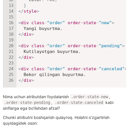
}
</
style
>
<
div
class
=
"
order
"
order-state
=
"
new
"
>
</
div
>
<
div
class
=
"
order
"
order-state
=
"
pending
"
>
</
div
>
<
div
class
=
"
order
"
order-state
=
"
canceled
"
>
</
div
>
Nima uchun atributdan foydalanish
,
.order-state-new
,
kabi
.order-state-pending
.order-state-canceled
sinflarga ega bo’lishdan afzal?
Chunki atributni boshqarish qulayroq. Holatni o’zgartirish
quyidagidek oson: