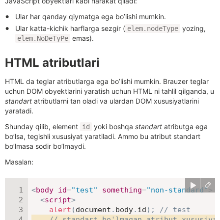
JavaScript obyektlari kabi harakat qiladi:
Ular har qanday qiymatga ega bo’lishi mumkin.
Ular katta-kichik harflarga sezgir (
yozing,
elem.nodeType
emas).
elem.NoDeTyPe
HTML atributlari
HTML da teglar atributlarga ega bo’lishi mumkin. Brauzer teglar
uchun DOM obyektlarini yaratish uchun HTML ni tahlil qilganda, u
standart
atributlarni tan oladi va ulardan DOM xususiyatlarini
yaratadi.
Shunday qilib, element
yoki boshqa
standart
atributga ega
id
bo’lsa, tegishli xususiyat yaratiladi. Ammo bu atribut standart
bo’lmasa sodir bo’lmaydi.
Masalan:
<
body
id
=
"
test
"
something
=
"
non-standard
"
>
<
script
>
alert
(
document
.
body
.
id
)
;
// test
// standart bo'lmagan atribut xususiya