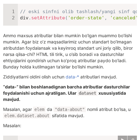
// eski sinfni olib tashlash/yangi sinf qo
div
.
setAttribute
(
'order-state'
,
'canceled'
Ammo maxsus atributlar bilan mumkin bo’lgan muammo bo’lishi
mumkin. Agar biz o’z maqsadlarimiz uchun standart bo’lmagan
atributdan foydalansak va keyinroq standart uni joriy qilib, biror
narsa qilsa-chi? HTML tili tirik, u o’sib boradi va dasturchilar
ehtiyojlarini qondirish uchun ko’proq atributlar paydo bo’ladi.
Bunday holda kutilmagan ta’sirlar bo’lishi mumkin.
Ziddiyatlarni oldini olish uchun
data-*
atributlari mavjud.
“data-” bilan boshlanadignan barcha atributlar dasturchilar
foydalanishi uchun ajratilgan. Ular
xususiyatida
dataset
mavjud.
Masalan, agar
da
nomli atribut bo’lsa, u
elem
"data-about"
sifatida mavjud.
elem.dataset.about
Masalan: