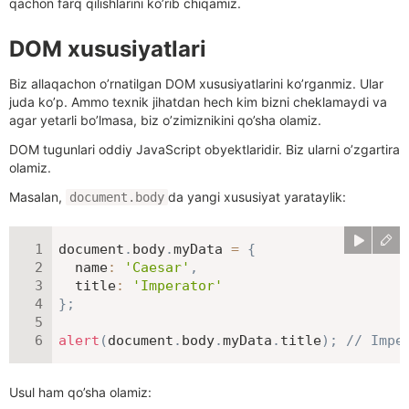
qachon farq qilishlarini ko’rib chiqamiz.
DOM xususiyatlari
Biz allaqachon o’rnatilgan DOM xususiyatlarini ko’rganmiz. Ular
juda ko’p. Ammo texnik jihatdan hech kim bizni cheklamaydi va
agar yetarli bo’lmasa, biz o’zimiznikini qo’sha olamiz.
DOM tugunlari oddiy JavaScript obyektlaridir. Biz ularni o’zgartira
olamiz.
Masalan,
da yangi xususiyat yarataylik:
document.body
document
.
body
.
myData 
=
{
name
:
'Caesar'
,
title
:
'Imperator'
}
;
alert
(
document
.
body
.
myData
.
title
)
;
// Impe
Usul ham qo’sha olamiz: