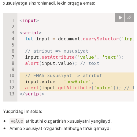
xususiyatga sinxronlanadi, lekin orqaga emas:
<
input
>
<
script
>
let
 input 
=
 document
.
querySelector
(
'inpu
// atribut => xususiyat
  input
.
setAttribute
(
'value'
,
'text'
)
;
alert
(
input
.
value
)
;
// text
// EMAS xususiyat => atribut
  input
.
value 
=
'newValue'
;
alert
(
input
.
getAttribute
(
'value'
)
)
;
// t
</
script
>
Yuqoridagi misolda:
atributini o’zgartirish xususiyatni yangilaydi.
value
Ammo xususiyat o’zgarishi atributga ta’sir qilmaydi.