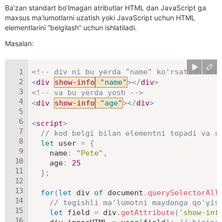
Ba’zan standart bo’lmagan atributlar HTML dan JavaScript ga
maxsus ma’lumotlarni uzatish yoki JavaScript uchun HTML
elementlarini “belgilash” uchun ishlatiladi.
Masalan:
<!-- div ni bu yerda "name" ko'rsatish uch
<
div
show-info
=
"
name
"
>
</
div
>
<!-- va bu yerda yosh -->
<
div
show-info
=
"
age
"
>
</
div
>
<
script
>
// kod belgi bilan elementni topadi va s
let
 user 
=
{
name
:
"Pete"
,
age
:
25
}
;
for
(
let
 div 
of
 document
.
querySelectorAll
// tegishli ma'lumotni maydonga qo'yis
let
 field 
=
 div
.
getAttribute
(
'show-inf