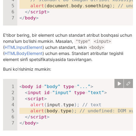
alert
(
document
.
body
.
something
)
;
// und
</
script
>
</
body
>
E’tibor bering, bir element uchun standart atribut boshqasi uchun
noma’lum bo’lishi mumkin. Masalan,
"type"
<input>
(
HTMLInputElement
) uchun standart, lekin
<body>
(
HTMLBodyElement
) uchun emas. Standart atributlar tegishli
element sinfi spetsifikatsiyasida tasvirlangan.
Buni ko’rishimiz mumkin:
<
body
id
=
"
body
"
type
=
"
...
"
>
<
input
id
=
"
input
"
type
=
"
text
"
>
<
script
>
alert
(
input
.
type
)
;
// text
alert
(
body
.
type
)
;
// undefined: DOM xu
</
script
>
</
body
>