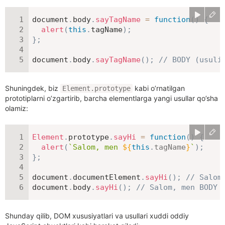
document
.
body
.
sayTagName
=
function
(
)
{
alert
(
this
.
tagName
)
;
}
;
document
.
body
.
sayTagName
(
)
;
// BODY (usuli
Shuningdek, biz
kabi o’rnatilgan
Element.prototype
prototiplarni o’zgartirib, barcha elementlarga yangi usullar qo’sha
olamiz:
Element
.
prototype
.
sayHi
=
function
(
)
{
alert
(
`
Salom, men 
${
this
.
tagName
}
`
)
;
}
;
document
.
documentElement
.
sayHi
(
)
;
// Salom
document
.
body
.
sayHi
(
)
;
// Salom, men BODY
Shunday qilib, DOM xususiyatlari va usullari xuddi oddiy