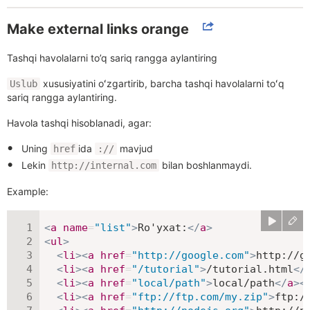
Make external links orange
Tashqi havolalarni to’q sariq rangga aylantiring
xususiyatini oʻzgartirib, barcha tashqi havolalarni toʻq
Uslub
sariq rangga aylantiring.
Havola tashqi hisoblanadi, agar:
Uning
ida
mavjud
href
://
Lekin
bilan boshlanmaydi.
http://internal.com
Example:
<
a
name
=
"
list
"
>
Ro'yxat:
</
a
>
<
ul
>
<
li
>
<
a
href
=
"
http://google.com
"
>
http://g
<
li
>
<
a
href
=
"
/tutorial
"
>
/tutorial.html
</
<
li
>
<
a
href
=
"
local/path
"
>
local/path
</
a
>
<
<
li
>
<
a
href
=
"
ftp://ftp.com/my.zip
"
>
ftp:/