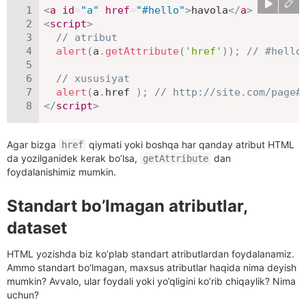
<
a
id
=
"
a
"
href
=
"
#hello
"
>
havola
</
a
>
<
script
>
// atribut
alert
(
a
.
getAttribute
(
'href'
)
)
;
// #hello
// xususiyat
alert
(
a
.
href 
)
;
// http://site.com/page#
</
script
>
Agar bizga
qiymati yoki boshqa har qanday atribut HTML
href
da yozilganidek kerak bo’lsa,
dan
getAttribute
foydalanishimiz mumkin.
Standart bo’lmagan atributlar,
dataset
HTML yozishda biz ko’plab standart atributlardan foydalanamiz.
Ammo standart bo’lmagan, maxsus atributlar haqida nima deyish
mumkin? Avvalo, ular foydali yoki yo’qligini ko’rib chiqaylik? Nima
uchun?