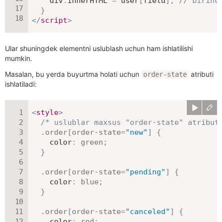
    div
.
innerHTML 
=
 user
[
field
]
;
// birinc
}
</
script
>
Ular shuningdek elementni uslublash uchun ham ishlatilishi
mumkin.
Masalan, bu yerda buyurtma holati uchun
atributi
order-state
ishlatiladi:
<
style
>
/* uslublar maxsus "order-state" atribut
.order
[
order-state
=
"new"
]
{
color
:
green
;
}
.order
[
order-state
=
"pending"
]
{
color
:
blue
;
}
.order
[
order-state
=
"canceled"
]
{
color
:
red
;