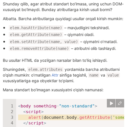
Shunday qilib, agar atribut standart bo’lmasa, uning uchun DOM-
xususiyat bo’lmaydi. Bunday atributlarga kirish usuli bormi?
Albatta. Barcha atributlarga quyidagi usullar orqali kirish mumkin:
– mavjudligini tekshiradi.
elem.hasAttribute(name)
– qiymatni oladi.
elem.getAttribute(name)
– qiymatni o’rnatadi.
elem.setAttribute(name, value)
– atributni olib tashlaydi.
elem.removeAttribute(name)
Bu usullar HTML da yozilgan narsalar bilan to’liq ishlaydi.
Shuningdek,
yordamida barcha atributlarni
elem.attributes
o’qish mumkin: o’rnatilgan
Attr
sinfiga tegishli,
va
name
value
xususiyatlariga ega obyektlar to’plami.
Mana standart bo’lmagan xususiyatni o’qish namunasi:
<
body
something
=
"
non-standard
"
>
<
script
>
alert
(
document
.
body
.
getAttribute
(
'some
</
script
>