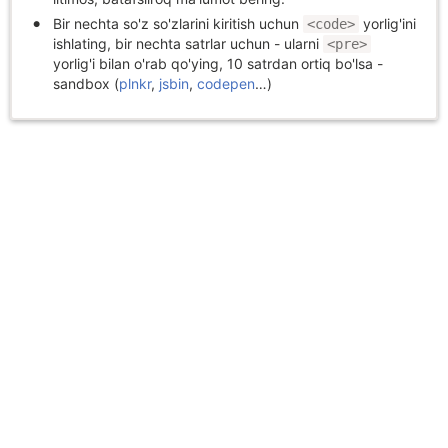
Bir nechta so'z so'zlarini kiritish uchun
yorlig'ini
<code>
ishlating, bir nechta satrlar uchun - ularni
<pre>
yorlig'i bilan o'rab qo'ying, 10 satrdan ortiq bo'lsa -
sandbox (
plnkr
,
jsbin
,
codepen
…)