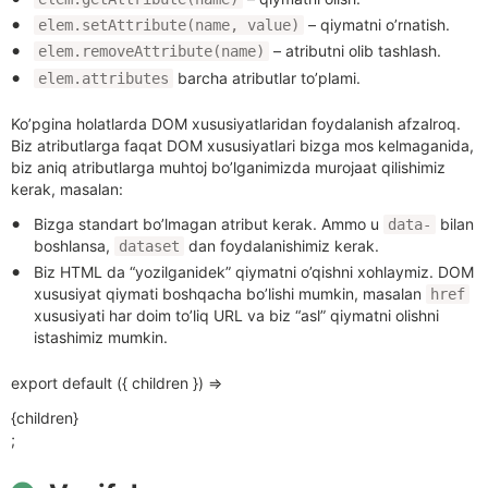
– qiymatni o’rnatish.
elem.setAttribute(name, value)
– atributni olib tashlash.
elem.removeAttribute(name)
barcha atributlar to’plami.
elem.attributes
Ko’pgina holatlarda DOM xususiyatlaridan foydalanish afzalroq.
Biz atributlarga faqat DOM xususiyatlari bizga mos kelmaganida,
biz aniq atributlarga muhtoj bo’lganimizda murojaat qilishimiz
kerak, masalan:
Bizga standart bo’lmagan atribut kerak. Ammo u
bilan
data-
boshlansa,
dan foydalanishimiz kerak.
dataset
Biz HTML da “yozilganidek” qiymatni o’qishni xohlaymiz. DOM
xususiyat qiymati boshqacha bo’lishi mumkin, masalan
href
xususiyati har doim to’liq URL va biz “asl” qiymatni olishni
istashimiz mumkin.
export default ({ children }) =>
{children}
;