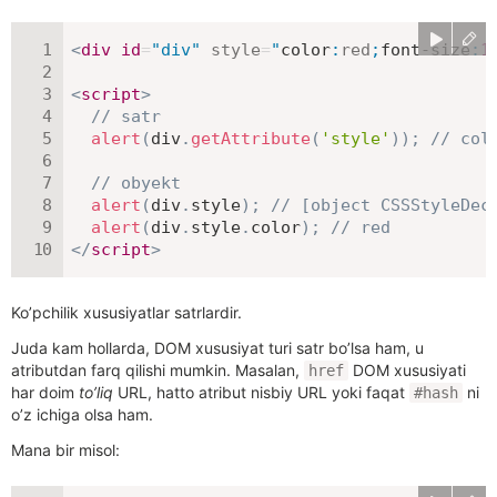
<
div
id
=
"
div
"
style
=
"
color
:
red
;
font-size
:
1
<
script
>
// satr
alert
(
div
.
getAttribute
(
'style'
)
)
;
// col
// obyekt
alert
(
div
.
style
)
;
// [object CSSStyleDec
alert
(
div
.
style
.
color
)
;
// red
</
script
>
Ko’pchilik xususiyatlar satrlardir.
Juda kam hollarda, DOM xususiyat turi satr bo’lsa ham, u
atributdan farq qilishi mumkin. Masalan,
DOM xususiyati
href
har doim
to’liq
URL, hatto atribut nisbiy URL yoki faqat
ni
#hash
o’z ichiga olsa ham.
Mana bir misol: