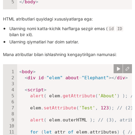
</
body
>
HTML atributlari quyidagi xususiyatlarga ega:
Ularning nomi katta-kichik harflarga sezgir emas (
id
ID
bilan bir xil).
Ularning qiymatlari har doim satrlar.
Mana atributlar bilan ishlashning kengaytirilgan namunasi:
<
body
>
<
div
id
=
"
elem
"
about
=
"
Elephant
"
>
</
div
>
<
script
>
alert
(
 elem
.
getAttribute
(
'About'
)
)
;
/
    elem
.
setAttribute
(
'Test'
,
123
)
;
// (2)
alert
(
 elem
.
outerHTML 
)
;
// (3), atrib
for
(
let
 attr 
of
 elem
.
attributes
)
{
//