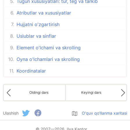
Tugun xususiyatlari: tur, teg va tarkib
Atributlar va xususiyatlar
Hujjatni o'zgartirish
Uslublar va sinflar
Element o'lchami va skrolling
Oyna o'lchamlari va skrolling
Koordinatalar
Oldingi dars
Keyingi dars
Ulashish
O'quv qo'llanma xaritasi
© 2007—2026 Ilya Kantor