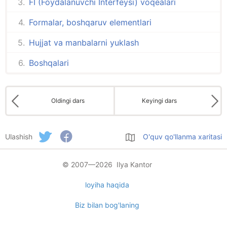
FI (Foydalanuvchi Interfeysi) voqealari
Formalar, boshqaruv elementlari
Hujjat va manbalarni yuklash
Boshqalari
Oldingi dars
Keyingi dars
Ulashish
O'quv qo'llanma xaritasi
© 2007—2026 Ilya Kantor
loyiha haqida
Biz bilan bog'laning