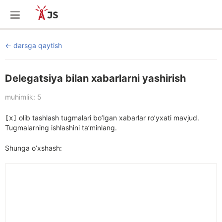
darsga qaytish
Delegatsiya bilan xabarlarni yashirish
muhimlik: 5
olib tashlash tugmalari bo’lgan xabarlar ro’yxati mavjud.
[x]
Tugmalarning ishlashini ta’minlang.
Shunga o’xshash: