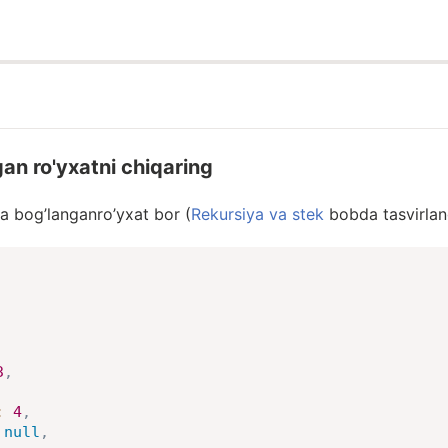
gan ro'yxatni chiqaring
iga bog’langanro’yxat bor (
Rekursiya va stek
bobda tasvirlan
3
,
:
4
,
null
,