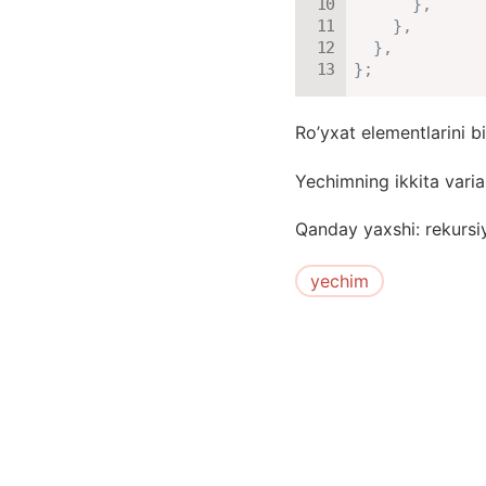
}
,
}
,
}
,
}
;
Ro’yxat elementlarini 
Yechimning ikkita varia
Qanday yaxshi: rekursi
yechim