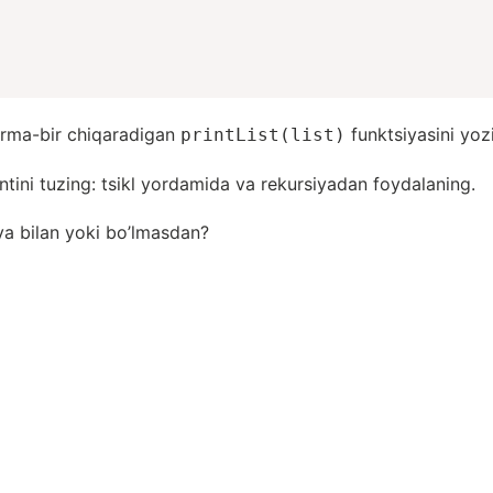
birma-bir chiqaradigan
funktsiyasini yoz
printList(list)
ntini tuzing: tsikl yordamida va rekursiyadan foydalaning.
ya bilan yoki bo’lmasdan?