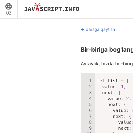
UZ
darsga qaytish
Bir-biriga bog'lan
Aytaylik, bizda bir-bir
let
 list 
=
{
value
:
1
,
next
:
{
value
:
2
,
next
:
{
value
:
next
:
{
value
next
: