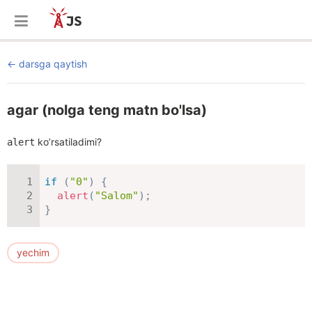
darsga qaytish
agar (nolga teng matn bo'lsa)
ko’rsatiladimi?
alert
if
(
"0"
)
{
alert
(
"Salom"
)
;
}
yechim