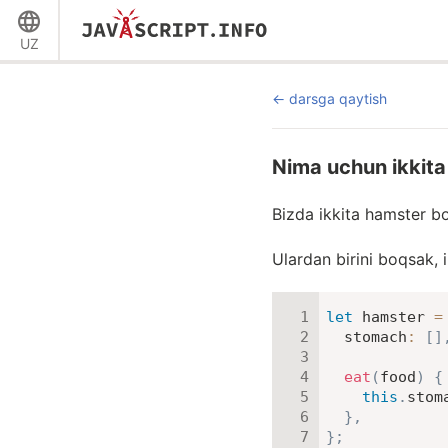
UZ
darsga qaytish
Nima uchun ikkita
Bizda ikkita hamster b
Ulardan birini boqsak, 
let
 hamster 
=
stomach
:
[
]
eat
(
food
)
{
this
.
stom
}
,
}
;