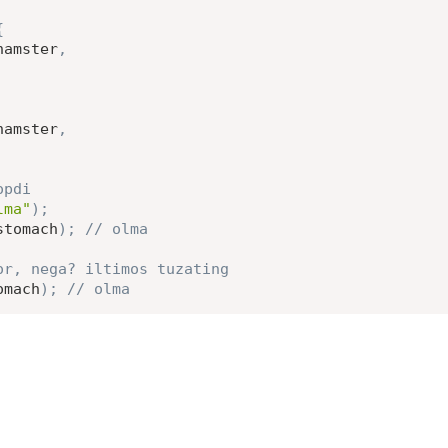
{
hamster
,
hamster
,
opdi
lma"
)
;
stomach
)
;
// olma
or, nega? iltimos tuzating
omach
)
;
// olma