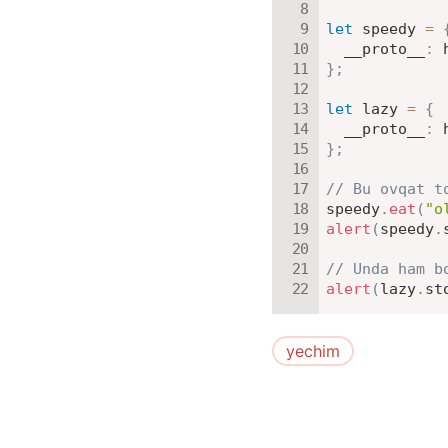
let
 speedy 
=
__proto__
:
 
}
;
let
 lazy 
=
{
__proto__
:
 
}
;
// Bu ovqat t
speedy
.
eat
(
"o
alert
(
speedy
.
// Unda ham b
alert
(
lazy
.
st
yechim