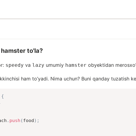
 hamster to'la?
or:
va
umumiy
obyektidan merosxo’
speedy
lazy
hamster
ikkinchisi ham to’yadi. Nima uchun? Buni qanday tuzatish k
{
,
ach
.
push
(
food
)
;