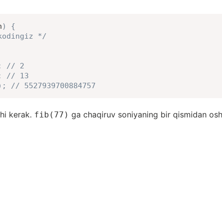
n
)
{
kodingiz */
;
// 2
;
// 13
)
;
// 5527939700884757
shi kerak.
ga chaqiruv soniyaning bir qismidan osh
fib(77)