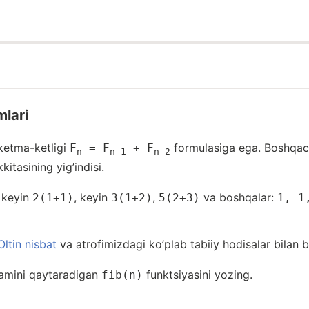
lari
etma-ketligi
formulasiga ega. Boshqach
F
= F
+ F
n
n-1
n-2
kitasining yig’indisi.
, keyin
, keyin
,
va boshqalar:
2(1+1)
3(1+2)
5(2+3)
1, 1
Oltin nisbat
va atrofimizdagi ko’plab tabiiy hodisalar bilan b
amini qaytaradigan
funktsiyasini yozing.
fib(n)