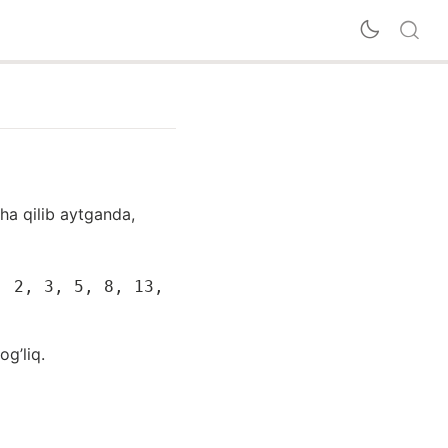
a qilib aytganda,
, 2, 3, 5, 8, 13,
og’liq.