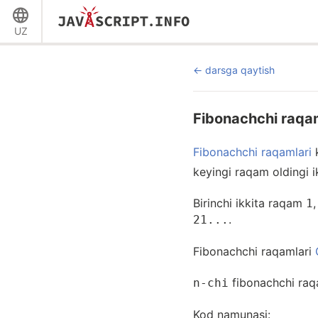
UZ
darsga qaytish
Fibonachchi raqam
Fibonachchi raqamlari
k
keyingi raqam oldingi ik
Birinchi ikkita raqam
1
.
21...
Fibonachchi raqamlari
fibonachchi raq
n-chi
Kod namunasi: