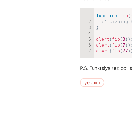
function
fib
(
/* sizning 
}
alert
(
fib
(
3
)
)
alert
(
fib
(
7
)
)
alert
(
fib
(
77
)
P.S. Funktsiya tez bo’li
yechim