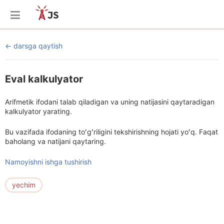
darsga qaytish
Eval kalkulyator
Arifmetik ifodani talab qiladigan va uning natijasini qaytaradigan
kalkulyator yarating.
Bu vazifada ifodaning toʻgʻriligini tekshirishning hojati yoʻq. Faqat
baholang va natijani qaytaring.
Namoyishni ishga tushirish
yechim