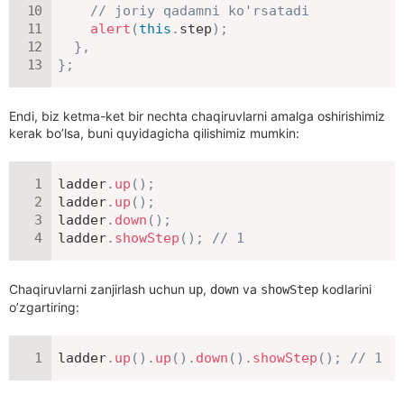
// joriy qadamni ko'rsatadi
alert
(
this
.
step
)
;
}
,
}
;
Endi, biz ketma-ket bir nechta chaqiruvlarni amalga oshirishimiz
kerak bo’lsa, buni quyidagicha qilishimiz mumkin:
ladder
.
up
(
)
;
ladder
.
up
(
)
;
ladder
.
down
(
)
;
ladder
.
showStep
(
)
;
// 1
Chaqiruvlarni zanjirlash uchun
,
va
kodlarini
up
down
showStep
o’zgartiring:
ladder
.
up
(
)
.
up
(
)
.
down
(
)
.
showStep
(
)
;
// 1