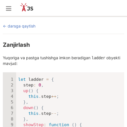
darsga qaytish
Zanjirlash
Yuqoriga va pastga tushishga imkon beradigan
obyekti
ladder
mavjud:
let
 ladder 
=
{
step
:
0
,
up
(
)
{
this
.
step
++
;
}
,
down
(
)
{
this
.
step
--
;
}
,
showStep
:
function
(
)
{