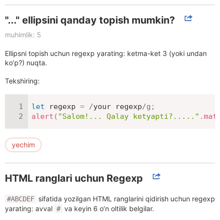
"..." ellipsini qanday topish mumkin?
muhimlik: 5
Ellipsni topish uchun regexp yarating: ketma-ket 3 (yoki undan
ko’p?) nuqta.
Tekshiring:
let
 regexp 
=
/
your regexp
/
g
;
alert
(
"Salom!... Qalay ketyapti?....."
.
mat
yechim
HTML ranglari uchun Regexp
sifatida yozilgan HTML ranglarini qidirish uchun regexp
#ABCDEF
yarating: avval
va keyin 6 o’n oltilik belgilar.
#