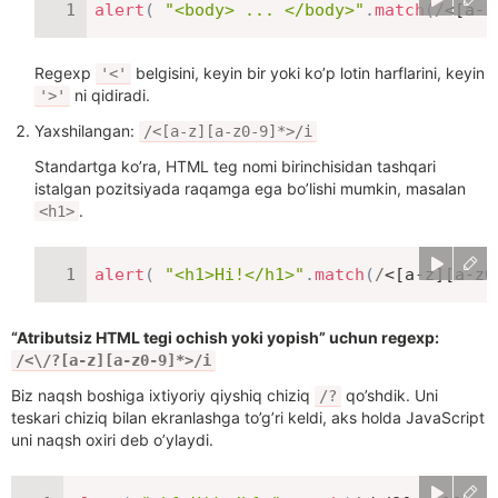
alert
(
"<body> ... </body>"
.
match
(
/
<[a-z
Regexp
belgisini, keyin bir yoki ko’p lotin harflarini, keyin
'<'
ni qidiradi.
'>'
Yaxshilangan:
/<[a-z][a-z0-9]*>/i
Standartga ko’ra, HTML teg nomi birinchisidan tashqari
istalgan pozitsiyada raqamga ega bo’lishi mumkin, masalan
.
<h1>
alert
(
"<h1>Hi!</h1>"
.
match
(
/
<[a-z][a-z0
“Atributsiz HTML tegi ochish yoki yopish” uchun regexp:
/<\/?[a-z][a-z0-9]*>/i
Biz naqsh boshiga ixtiyoriy qiyshiq chiziq
qo’shdik. Uni
/?
teskari chiziq bilan ekranlashga to’g’ri keldi, aks holda JavaScript
uni naqsh oxiri deb o’ylaydi.