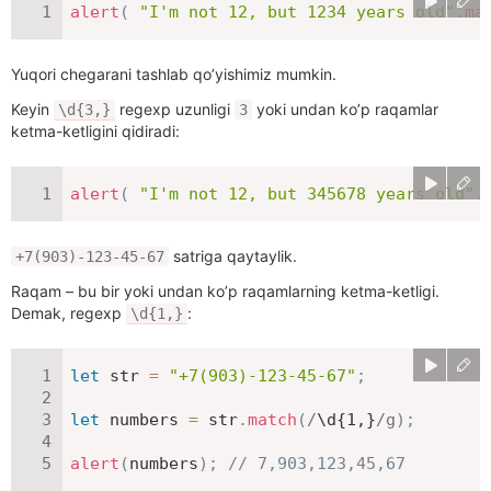
alert
(
"I'm not 12, but 1234 years old"
.
ma
Yuqori chegarani tashlab qo’yishimiz mumkin.
Keyin
regexp uzunligi
yoki undan ko’p raqamlar
\d{3,}
3
ketma-ketligini qidiradi:
alert
(
"I'm not 12, but 345678 years old"
.
satriga qaytaylik.
+7(903)-123-45-67
Raqam – bu bir yoki undan ko’p raqamlarning ketma-ketligi.
Demak, regexp
:
\d{1,}
let
 str 
=
"+7(903)-123-45-67"
;
let
 numbers 
=
 str
.
match
(
/
\d{1,}
/
g
)
;
alert
(
numbers
)
;
// 7,903,123,45,67