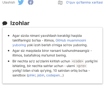
Ulashish
O'quv qo'llanma xaritasi
Izohlar
Agar sizda nimani yaxshilash kerakligi haqida
takliflaringiz bo'lsa - iltimos,
GitHub muammosini
yuboring
yoki izoh berish o'rniga so'rov yuboring.
Agar siz maqolada biror narsani tushunolmasangiz -
iltimos, batafsilroq ma'lumot bering.
Bir nechta so'z so'zlarini kiritish uchun
yorlig'ini
<code>
ishlating, bir nechta satrlar uchun - ularni
<pre>
yorlig'i bilan o'rab qo'ying, 10 satrdan ortiq bo'lsa -
sandbox (
plnkr
,
jsbin
,
codepen
…)