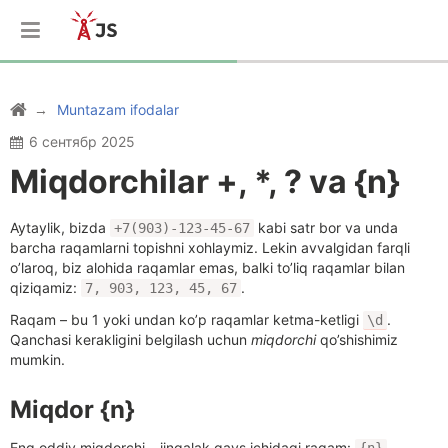
Muntazam ifodalar
6 сентябр 2025
Miqdorchilar +, *, ? va {n}
Aytaylik, bizda
kabi satr bor va unda
+7(903)-123-45-67
barcha raqamlarni topishni xohlaymiz. Lekin avvalgidan farqli
o’laroq, biz alohida raqamlar emas, balki to’liq raqamlar bilan
qiziqamiz:
.
7, 903, 123, 45, 67
Raqam – bu 1 yoki undan ko’p raqamlar ketma-ketligi
.
\d
Qanchasi kerakligini belgilash uchun
miqdorchi
qo’shishimiz
mumkin.
Miqdor {n}
Eng oddiy miqdorchi – jingalak qavs ichidagi raqam:
.