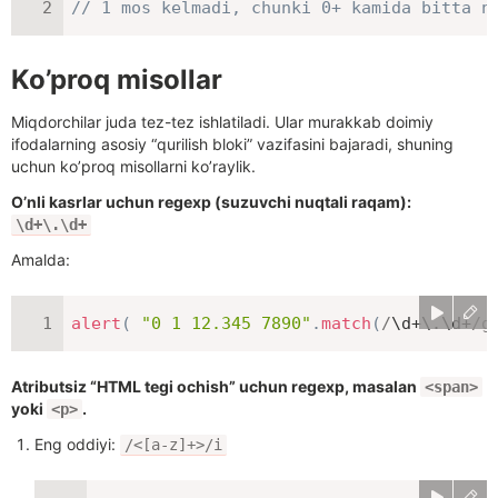
// 1 mos kelmadi, chunki 0+ kamida bitta n
Ko’proq misollar
Miqdorchilar juda tez-tez ishlatiladi. Ular murakkab doimiy
ifodalarning asosiy “qurilish bloki” vazifasini bajaradi, shuning
uchun ko’proq misollarni ko’raylik.
O’nli kasrlar uchun regexp (suzuvchi nuqtali raqam):
\d+\.\d+
Amalda:
alert
(
"0 1 12.345 7890"
.
match
(
/
\d+\.\d+
/
g
Atributsiz “HTML tegi ochish” uchun regexp, masalan
<span>
yoki
.
<p>
Eng oddiyi:
/<[a-z]+>/i