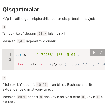
Qisqartmalar
Ko’p ishlatiladigan miqdorchilar uchun qisqartmalar mavjud:
+
“Bir yoki ko’p” degani,
bilan bir xil.
{1,}
Masalan,
raqamlarni qidiradi:
\d+
let
 str 
=
"+7(903)-123-45-67"
;
alert
(
 str
.
match
(
/
\d+
/
g
)
)
;
// 7,903,123,4
?
“Nol yoki bir” degani,
bilan bir xil. Boshqacha qilib
{0,1}
aytganda, belgini ixtiyoriy qiladi.
Masalan,
naqshi
dan keyin nol yoki bitta
, keyin
ni
ou?r
o
u
r
qidiradi.