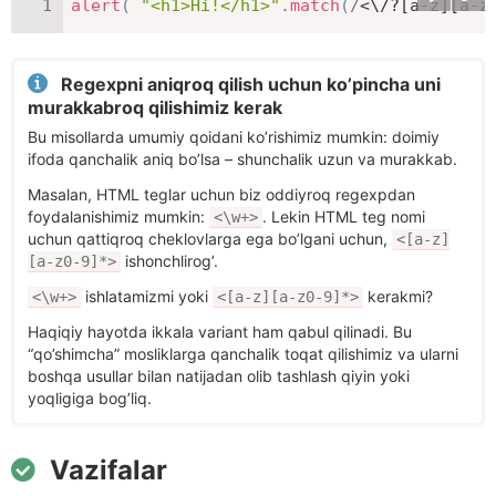
alert
(
"<h1>Hi!</h1>"
.
match
(
/
<\/?[a-z][a-z
Regexpni aniqroq qilish uchun ko’pincha uni
murakkabroq qilishimiz kerak
Bu misollarda umumiy qoidani ko’rishimiz mumkin: doimiy
ifoda qanchalik aniq bo’lsa – shunchalik uzun va murakkab.
Masalan, HTML teglar uchun biz oddiyroq regexpdan
foydalanishimiz mumkin:
. Lekin HTML teg nomi
<\w+>
uchun qattiqroq cheklovlarga ega bo’lgani uchun,
<[a-z]
ishonchlirog’.
[a-z0-9]*>
ishlatamizmi yoki
kerakmi?
<\w+>
<[a-z][a-z0-9]*>
Haqiqiy hayotda ikkala variant ham qabul qilinadi. Bu
“qo’shimcha” mosliklarga qanchalik toqat qilishimiz va ularni
boshqa usullar bilan natijadan olib tashlash qiyin yoki
yoqligiga bog’liq.
Vazifalar