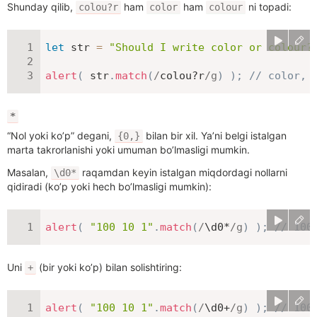
Shunday qilib,
ham
ham
ni topadi:
colou?r
color
colour
let
 str 
=
"Should I write color or colour?
alert
(
 str
.
match
(
/
colou?r
/
g
)
)
;
// color, 
*
“Nol yoki ko’p” degani,
bilan bir xil. Ya’ni belgi istalgan
{0,}
marta takrorlanishi yoki umuman bo’lmasligi mumkin.
Masalan,
raqamdan keyin istalgan miqdordagi nollarni
\d0*
qidiradi (ko’p yoki hech bo’lmasligi mumkin):
alert
(
"100 10 1"
.
match
(
/
\d0*
/
g
)
)
;
// 100
Uni
(bir yoki ko’p) bilan solishtiring:
+
alert
(
"100 10 1"
.
match
(
/
\d0+
/
g
)
)
;
// 100