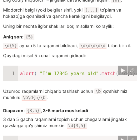
{n}
Miqdorchi belgi (yoki belgilar sinfi, yoki
to’plam va
[...]
hokazo)ga qo’shiladi va qancha kerakligini belgilaydi.
Uning bir nechta ilg’or shakllari bor, misollarni ko’raylik:
Aniq son:
{5}
aynan 5 ta raqamni bildiradi,
bilan bir xil.
\d{5}
\d\d\d\d\d
Quyidagi misol 5 xonali raqamni qidiradi:
alert
(
"I'm 12345 years old"
.
match
(
/
\d{5}
/
Uzunroq raqamlarni chiqarib tashlash uchun
qo’shishimiz
\b
mumkin:
.
\b\d{5}\b
Diapazon:
, 3-5 marta mos keladi
{3,5}
3 dan 5 gacha raqamlarni topish uchun chegaralarni jingalak
qavslarga qo’yishimiz mumkin:
\d{3,5}