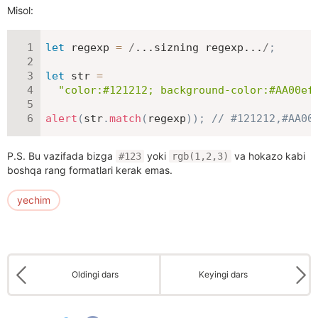
Misol:
let
 regexp 
=
/
...sizning regexp...
/
;
let
 str 
=
"color:#121212; background-color:#AA00ef
alert
(
str
.
match
(
regexp
)
)
;
// #121212,#AA00
P.S. Bu vazifada bizga
yoki
va hokazo kabi
#123
rgb(1,2,3)
boshqa rang formatlari kerak emas.
yechim
Oldingi dars
Keyingi dars