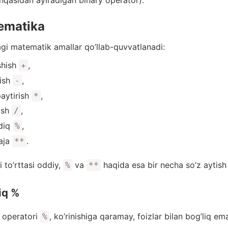
hqasidan ayiradigan binary operator).
ematika
gi matematik amallar qo’llab-quvvatlanadi:
shish
,
+
rish
,
-
paytirish
,
*
lish
,
/
diq
,
%
aja
.
**
i to’rttasi oddiy,
va
haqida esa bir necha so’z aytish
%
**
iq %
 operatori
, ko’rinishiga qaramay, foizlar bilan bog’liq em
%