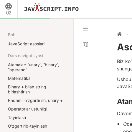
UZ
Bob
JavaScript asoslari
Aso
Dars navigatsiyasi
Biz ko
Atamalar: “unary”, “binary”,
shunga
“operand”
Matematika
Ushbu 
JavaSc
Binary + bilan string
birlashtirish
Atam
Raqamli o’zgartirish, unary +
Operatorlar ustunligi
Davom 
Tayinlash
Ope
O’zgartirib-tayinlash
ope