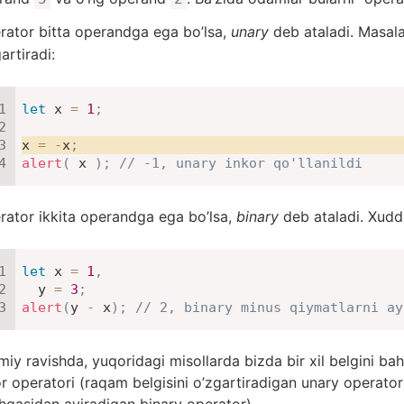
rator bitta operandga ega bo’lsa,
unary
deb ataladi. Masala
artiradi:
let
 x 
=
1
;
x 
=
-
x
;
alert
(
 x 
)
;
// -1, unary inkor qo'llanildi
rator ikkita operandga ega bo’lsa,
binary
deb ataladi. Xudd
let
 x 
=
1
,
  y 
=
3
;
alert
(
y 
-
 x
)
;
// 2, binary minus qiymatlarni ay
iy ravishda, yuqoridagi misollarda bizda bir xil belgini bah
r operatori (raqam belgisini o’zgartiradigan unary operator