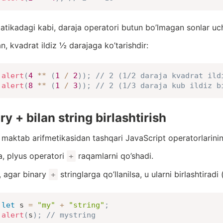
tikadagi kabi, daraja operatori butun bo’lmagan sonlar u
n, kvadrat ildiz ½ darajaga ko’tarishdir:
alert
(
4
**
(
1
/
2
)
)
;
// 2 (1/2 daraja kvadrat ild
alert
(
8
**
(
1
/
3
)
)
;
// 2 (1/3 daraja kub ildiz b
ry + bilan string birlashtirish
, maktab arifmetikasidan tashqari JavaScript operatorlarining
, plyus operatori
raqamlarni qo’shadi.
+
 agar binary
stringlarga qo’llanilsa, u ularni birlashtiradi
+
let
 s 
=
"my"
+
"string"
;
alert
(
s
)
;
// mystring