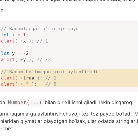
n:
// Raqamlarga ta'sir qilmaydi
let
 x 
=
1
;
alert
(
+
x 
)
;
// 1
let
 y 
=
-
2
;
alert
(
+
y 
)
;
// -2
// Raqam bo'lmaganlarni aylantiradi
alert
(
+
true
)
;
// 1
alert
(
+
""
)
;
// 0
ida
bilan bir xil ishni qiladi, lekin qisqaroq.
Number(...)
larni raqamlarga aylantirish ehtiyoji tez-tez paydo bo’ladi
laridan qiymatlar olayotgan bo’lsak, ular odatda stringlar 
k-chi?