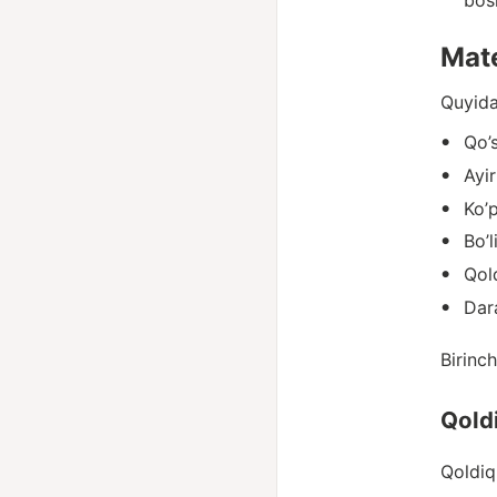
bos
Mat
Quyida
Qo’
Ayi
Ko’
Bo’
Qol
Dar
Birinch
Qold
Qoldiq