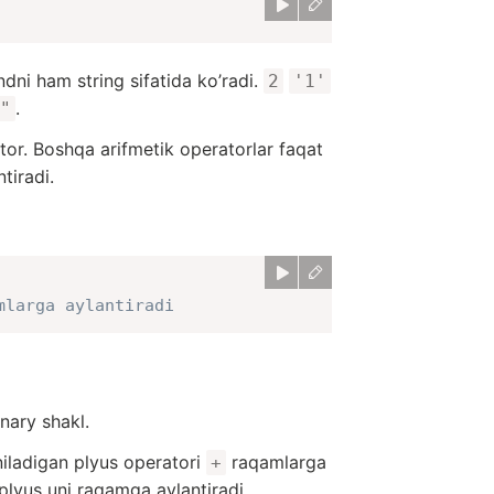
dni ham string sifatida ko’radi.
2
'1'
.
"
or. Boshqa arifmetik operatorlar faqat
tiradi.
mlarga aylantiradi
nary shakl.
niladigan plyus operatori
raqamlarga
+
lyus uni raqamga aylantiradi.