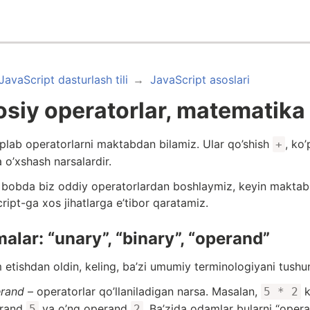
JavaScript dasturlash tili
JavaScript asoslari
siy operatorlar, matematika
’plab operatorlarni maktabdan bilamiz. Ular qo’shish
, ko
+
 o’xshash narsalardir.
bobda biz oddiy operatorlardan boshlaymiz, keyin maktab 
ript-ga xos jihatlarga e’tibor qaratamiz.
alar: “unary”, “binary”, “operand”
etishdan oldin, keling, ba’zi umumiy terminologiyani tushun
rand
– operatorlar qo’llaniladigan narsa. Masalan,
k
5 * 2
rand
va o’ng operand
. Ba’zida odamlar bularni “oper
5
2