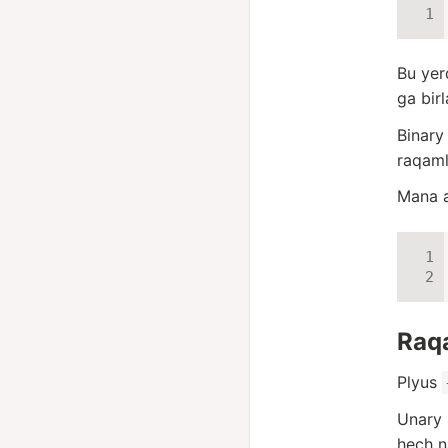
Bu yer
ga birl
Binar
raqaml
Mana a
Raqa
Plyus
Unary 
hech n