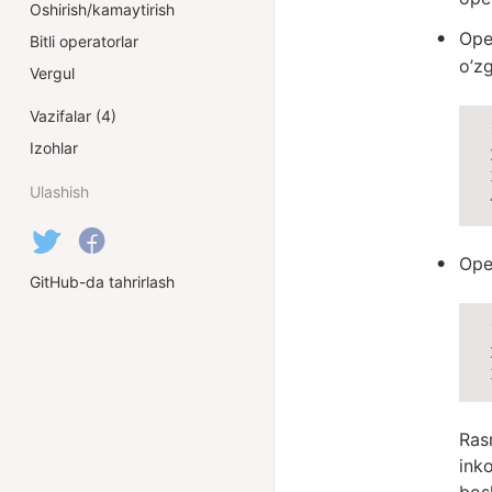
Oshirish/kamaytirish
Ope
Bitli operatorlar
o’zg
Vergul
Vazifalar (4)
Izohlar
Ulashish
Ope
GitHub-da tahrirlash
Rasm
inko