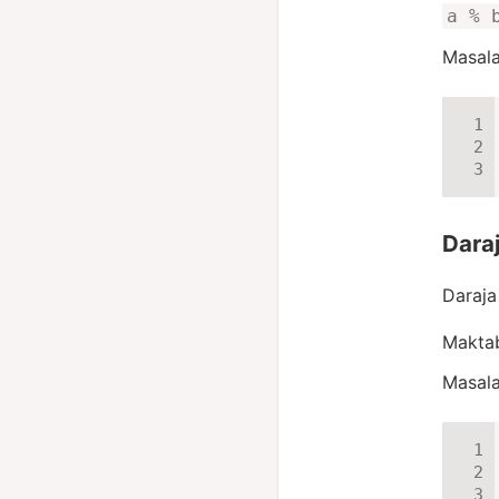
a % 
Masala
Dara
Daraja
Maktab
Masala