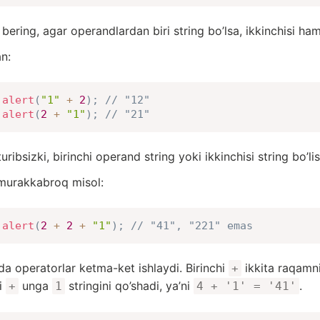
 bering, agar operandlardan biri string bo’lsa, ikkinchisi ham
n:
alert
(
"1"
+
2
)
;
// "12"
alert
(
2
+
"1"
)
;
// "21"
turibsizki, birinchi operand string yoki ikkinchisi string bo’
murakkabroq misol:
alert
(
2
+
2
+
"1"
)
;
// "41", "221" emas
da operatorlar ketma-ket ishlaydi. Birinchi
ikkita raqamn
+
i
unga
stringini qo’shadi, ya’ni
.
+
1
4 + '1' = '41'