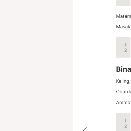
Matema
Masala
Bina
Keling
Odatda
Ammo,