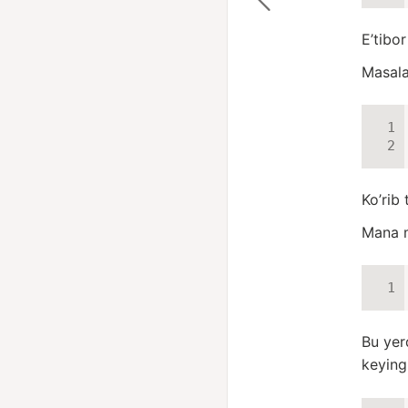
E’tibor
Masala
Ko’rib 
Mana 
Bu yer
keying