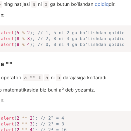
ning natijasi
ni
ga butun bo’lishdan
qoldiq
dir.
b
a
b
n:
alert
(
5
%
2
)
;
// 1, 5 ni 2 ga bo'lishdan qoldiq
alert
(
8
%
3
)
;
// 2, 8 ni 3 ga bo'lishdan qoldiq
alert
(
8
%
4
)
;
// 0, 8 ni 4 ga bo'lishdan qoldiq
ja **
 operatori
ni
darajasiga ko’taradi.
a ** b
a
b
b
 matematikasida biz buni a
deb yozamiz.
n:
alert
(
2
**
2
)
;
// 2² = 4
alert
(
2
**
3
)
;
// 2³ = 8
alert
(
2
**
4
)
;
// 2⁴ = 16