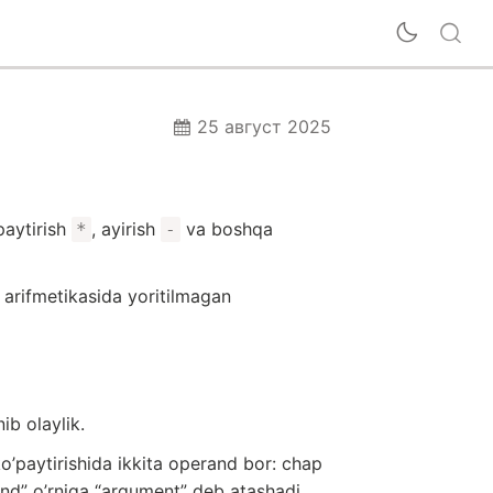
25 август 2025
’paytirish
, ayirish
va boshqa
*
-
arifmetikasida yoritilmagan
ib olaylik.
o’paytirishida ikkita operand bor: chap
and” o’rniga “argument” deb atashadi.