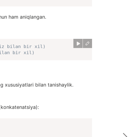
chun ham aniqlangan.
iz bilan bir xil)
ilan bir xil)
 xususiyatlari bilan tanishaylik.
 (konkatenatsiya):