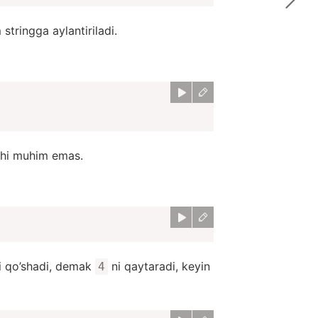
 stringga aylantiriladi.
lishi muhim emas.
i qo’shadi, demak
ni qaytaradi, keyin
4