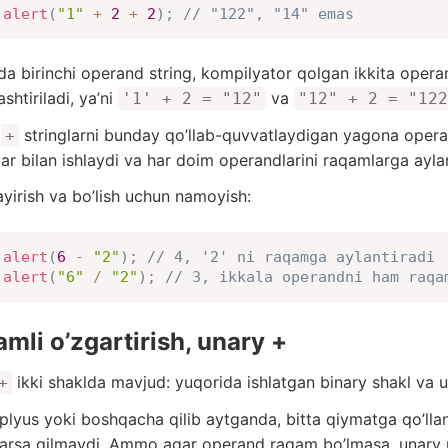
alert
(
"1"
+
2
+
2
)
;
// "122", "14" emas
da birinchi operand string, kompilyator qolgan ikkita operan
ashtiriladi, ya’ni
va
'1' + 2 = "12"
"12" + 2 = "122
y
stringlarni bunday qo’llab-quvvatlaydigan yagona operat
+
ar bilan ishlaydi va har doim operandlarini raqamlarga aylan
yirish va bo’lish uchun namoyish:
alert
(
6
-
"2"
)
;
// 4, '2' ni raqamga aylantiradi
alert
(
"6"
/
"2"
)
;
// 3, ikkala operandni ham raqa
mli o’zgartirish, unary +
ikki shaklda mavjud: yuqorida ishlatgan binary shakl va u
+
plyus yoki boshqacha qilib aytganda, bitta qiymatga qo’lla
arsa qilmaydi. Ammo agar operand raqam bo’lmasa, unary p