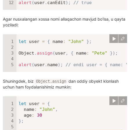
alert
(
user
.
canEdit
)
;
// true
Agar nusxalangan xossa nomi allaqachon mavjud bo’lsa, u qayta
yoziladi:
let
 user 
=
{
name
:
"John"
}
;
Object
.
assign
(
user
,
{
name
:
"Pete"
}
)
;
alert
(
user
.
name
)
;
// endi user = { name: "
Shuningdek, biz
dan oddiy obyekt klonlash
Object.assign
uchun ham foydalanishimiz mumkin:
let
 user 
=
{
name
:
"John"
,
age
:
30
}
;