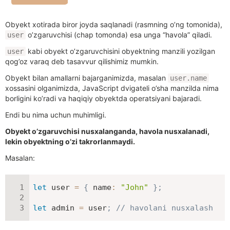
Obyekt xotirada biror joyda saqlanadi (rasmning o’ng tomonida),
o’zgaruvchisi (chap tomonda) esa unga “havola” qiladi.
user
kabi obyekt o’zgaruvchisini obyektning manzili yozilgan
user
qog’oz varaq deb tasavvur qilishimiz mumkin.
Obyekt bilan amallarni bajarganimizda, masalan
user.name
xossasini olganimizda, JavaScript dvigateli o’sha manzilda nima
borligini ko’radi va haqiqiy obyektda operatsiyani bajaradi.
Endi bu nima uchun muhimligi.
Obyekt o’zgaruvchisi nusxalanganda, havola nusxalanadi,
lekin obyektning o’zi takrorlanmaydi.
Masalan:
let
 user 
=
{
name
:
"John"
}
;
let
 admin 
=
 user
;
// havolani nusxalash