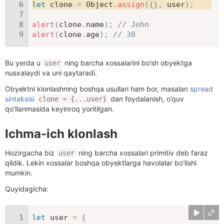
let
 clone 
=
 Object
.
assign
(
{
}
,
 user
)
;
alert
(
clone
.
name
)
;
// John
alert
(
clone
.
age
)
;
// 30
Bu yerda u
ning barcha xossalarini bo’sh obyektga
user
nusxalaydi va uni qaytaradi.
Obyektni klonlashning boshqa usullari ham bor, masalan
spread
sintaksisi
dan foydalanish, o’quv
clone = {...user}
qo’llanmasida keyinroq yoritilgan.
Ichma-ich klonlash
Hozirgacha biz
ning barcha xossalari primitiv deb faraz
user
qildik. Lekin xossalar boshqa obyektlarga havolalar bo’lishi
mumkin.
Quyidagicha:
let
 user 
=
{