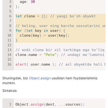
age
:
30
}
;
let
 clone 
=
{
}
;
// yangi bo'sh obyekt
// keling, user ning barcha xossalarini un
for
(
let
 key 
in
 user
)
{
  clone
[
key
]
=
 user
[
key
]
;
}
// endi clone bir xil tarkibga ega to'liq 
clone
.
name 
=
"Pete"
;
// undagi ma'lumotni 
alert
(
 user
.
name 
)
;
// asl obyektda hali h
Shuningdek, biz
Object.assign
usulidan ham foydalanishimiz
mumkin.
Sintaksis:
Object
.
assign
(
dest
,
...
sources
)
;