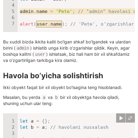
admin
.
name 
=
'Pete'
;
// "admin" havolasi o
alert
(
user
.
name
)
;
// 'Pete', o'zgarishlar 
Bu xuddi bizda ikkita kaliti bo’lgan shkaf bo’lgandek va ulardan
birini (
) ishlatib unga kirib o’zgarishlar qildik. Keyin, agar
admin
boshqa kalitni (
) ishlatsak, biz hali ham bir xil shkafdamiz
user
va o’zgartirilgan tarkibga kira olamiz.
Havola bo’yicha solishtirish
Ikki obyekt faqat bir xil obyekt bo’lsagina teng hisoblanadi.
Masalan, bu yerda
va
bir xil obyektga havola qiladi,
a
b
shuning uchun ular teng:
let
 a 
=
{
}
;
let
 b 
=
 a
;
// havolani nusxalash