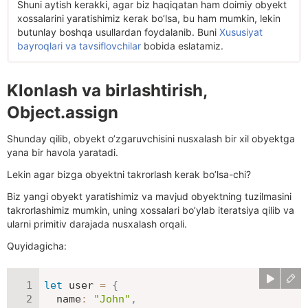
Shuni aytish kerakki, agar biz haqiqatan ham doimiy obyekt
xossalarini yaratishimiz kerak bo’lsa, bu ham mumkin, lekin
butunlay boshqa usullardan foydalanib. Buni
Xususiyat
bayroqlari va tavsiflovchilar
bobida eslatamiz.
Klonlash va birlashtirish,
Object.assign
Shunday qilib, obyekt o’zgaruvchisini nusxalash bir xil obyektga
yana bir havola yaratadi.
Lekin agar bizga obyektni takrorlash kerak bo’lsa-chi?
Biz yangi obyekt yaratishimiz va mavjud obyektning tuzilmasini
takrorlashimiz mumkin, uning xossalari bo’ylab iteratsiya qilib va
ularni primitiv darajada nusxalash orqali.
Quyidagicha:
let
 user 
=
{
name
:
"John"
,