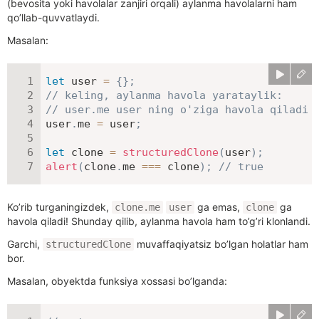
(bevosita yoki havolalar zanjiri orqali) aylanma havolalarni ham
qo’llab-quvvatlaydi.
Masalan:
let
 user 
=
{
}
;
// keling, aylanma havola yarataylik:
// user.me user ning o'ziga havola qiladi
user
.
me 
=
 user
;
let
 clone 
=
structuredClone
(
user
)
;
alert
(
clone
.
me 
===
 clone
)
;
// true
Ko’rib turganingizdek,
ga emas,
ga
clone.me
user
clone
havola qiladi! Shunday qilib, aylanma havola ham to’g’ri klonlandi.
Garchi,
muvaffaqiyatsiz bo’lgan holatlar ham
structuredClone
bor.
Masalan, obyektda funksiya xossasi bo’lganda: