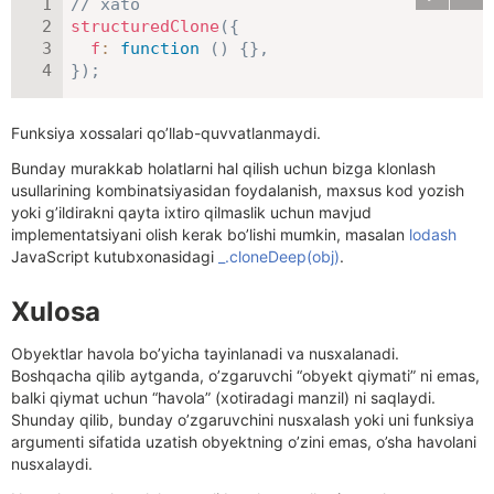
// xato
structuredClone
(
{
f
:
function
(
)
{
}
,
}
)
;
Funksiya xossalari qo’llab-quvvatlanmaydi.
Bunday murakkab holatlarni hal qilish uchun bizga klonlash
usullarining kombinatsiyasidan foydalanish, maxsus kod yozish
yoki g’ildirakni qayta ixtiro qilmaslik uchun mavjud
implementatsiyani olish kerak bo’lishi mumkin, masalan
lodash
JavaScript kutubxonasidagi
_.cloneDeep(obj)
.
Xulosa
Obyektlar havola bo’yicha tayinlanadi va nusxalanadi.
Boshqacha qilib aytganda, o’zgaruvchi “obyekt qiymati” ni emas,
balki qiymat uchun “havola” (xotiradagi manzil) ni saqlaydi.
Shunday qilib, bunday o’zgaruvchini nusxalash yoki uni funksiya
argumenti sifatida uzatish obyektning o’zini emas, o’sha havolani
nusxalaydi.