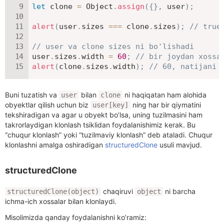
let
 clone 
=
 Object
.
assign
(
{
}
,
 user
)
;
alert
(
user
.
sizes 
===
 clone
.
sizes
)
;
// true
// user va clone sizes ni bo'lishadi
user
.
sizes
.
width 
=
60
;
// bir joydan xossa
alert
(
clone
.
sizes
.
width
)
;
// 60, natijani 
Buni tuzatish va
bilan
ni haqiqatan ham alohida
user
clone
obyektlar qilish uchun biz
ning har bir qiymatini
user[key]
tekshiradigan va agar u obyekt bo’lsa, uning tuzilmasini ham
takrorlaydigan klonlash tsiklidan foydalanishimiz kerak. Bu
“chuqur klonlash” yoki “tuzilmaviy klonlash” deb ataladi. Chuqur
klonlashni amalga oshiradigan
structuredClone
usuli mavjud.
structuredClone
chaqiruvi
ni barcha
structuredClone(object)
object
ichma-ich xossalar bilan klonlaydi.
Misolimizda qanday foydalanishni ko’ramiz: