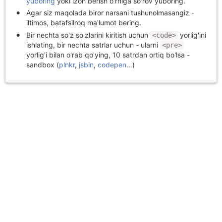
yuboring
yoki izoh berish o'rniga so'rov yuboring.
Agar siz maqolada biror narsani tushunolmasangiz -
iltimos, batafsilroq ma'lumot bering.
Bir nechta so'z so'zlarini kiritish uchun
yorlig'ini
<code>
ishlating, bir nechta satrlar uchun - ularni
<pre>
yorlig'i bilan o'rab qo'ying, 10 satrdan ortiq bo'lsa -
sandbox (
plnkr
,
jsbin
,
codepen
…)