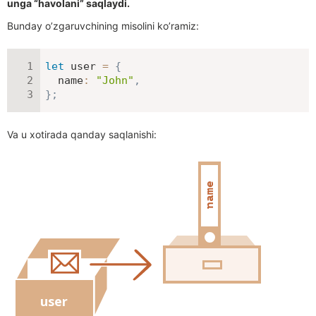
unga “havolani” saqlaydi.
Bunday o’zgaruvchining misolini ko’ramiz:
let
 user 
=
{
name
:
"John"
,
}
;
Va u xotirada qanday saqlanishi: