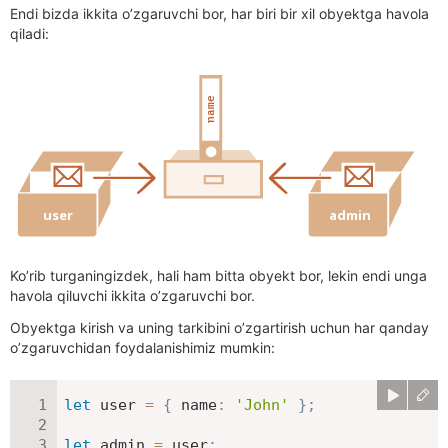
Endi bizda ikkita o’zgaruvchi bor, har biri bir xil obyektga havola
qiladi:
Ko’rib turganingizdek, hali ham bitta obyekt bor, lekin endi unga
havola qiluvchi ikkita o’zgaruvchi bor.
Obyektga kirish va uning tarkibini o’zgartirish uchun har qanday
o’zgaruvchidan foydalanishimiz mumkin:
let
 user 
=
{
name
:
'John'
}
;
let
 admin 
=
 user
;