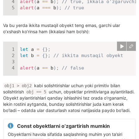
alert
(
a 
==
 b
)
;
// true, ikkala o'zgaruvchi
alert
(
a 
===
 b
)
;
// true
Va bu yerda ikkita mustaqil obyekt teng emas, garchi ular
o’xshash ko’rinsa ham (ikkalasi ham bo’sh):
let
 a 
=
{
}
;
let
 b 
=
{
}
;
// ikkita mustaqil obyekt
alert
(
a 
==
 b
)
;
// false
kabi solishtirishlar uchun yoki primitiv bilan
obj1 > obj2
solishtirish
uchun, obyektlar primitivlarga aylantiriladi.
obj == 5
Obyekt aylantirishlari qanday ishlashini tez orada o’rganamiz,
lekin rostini aytganda, bunday solishtirishlar juda kam kerak
bo’ladi – odatda ular dasturlash xatosi natijasida paydo bo’ladi.
Const obyektlarni o’zgartirish mumkin
Obyektlarni havola sifatida saqlashning muhim yon ta’siri