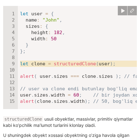
let
 user 
=
{
name
:
"John"
,
sizes
:
{
height
:
182
,
width
:
50
}
}
;
let
 clone 
=
structuredClone
(
user
)
;
alert
(
 user
.
sizes 
===
 clone
.
sizes 
)
;
// fa
// user va clone endi butunlay bog'liq ema
user
.
sizes
.
width 
=
60
;
// bir joydan xo
alert
(
clone
.
sizes
.
width
)
;
// 50, bog'liq e
usuli obyektlar, massivlar, primitiv qiymatlar
structuredClone
kabi ko’pchilik ma’lumot turlarini klonlay oladi.
U shuningdek obyekt xossasi obyektning o’ziga havola qilgan