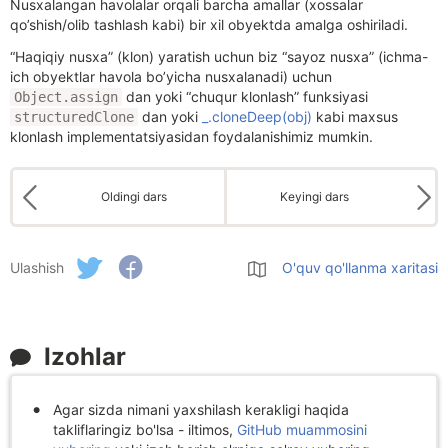
Nusxalangan havolalar orqali barcha amallar (xossalar
qo’shish/olib tashlash kabi) bir xil obyektda amalga oshiriladi.
“Haqiqiy nusxa” (klon) yaratish uchun biz “sayoz nusxa” (ichma-
ich obyektlar havola bo’yicha nusxalanadi) uchun
dan yoki “chuqur klonlash” funksiyasi
Object.assign
dan yoki
_.cloneDeep(obj)
kabi maxsus
structuredClone
klonlash implementatsiyasidan foydalanishimiz mumkin.
Oldingi dars
Keyingi dars
Ulashish
O'quv qo'llanma xaritasi
Izohlar
Agar sizda nimani yaxshilash kerakligi haqida
takliflaringiz bo'lsa - iltimos,
GitHub muammosini