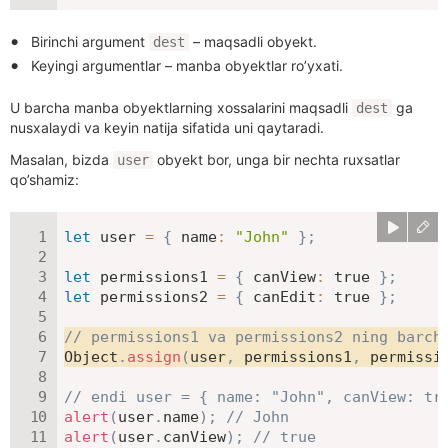
Birinchi argument
– maqsadli obyekt.
dest
Keyingi argumentlar – manba obyektlar ro’yxati.
U barcha manba obyektlarning xossalarini maqsadli
ga
dest
nusxalaydi va keyin natija sifatida uni qaytaradi.
Masalan, bizda
obyekt bor, unga bir nechta ruxsatlar
user
qo’shamiz:
let
 user 
=
{
name
:
"John"
}
;
let
 permissions1 
=
{
canView
:
true
}
;
let
 permissions2 
=
{
canEdit
:
true
}
;
// permissions1 va permissions2 ning barch
Object
.
assign
(
user
,
 permissions1
,
 permissi
// endi user = { name: "John", canView: tr
alert
(
user
.
name
)
;
// John
alert
(
user
.
canView
)
;
// true