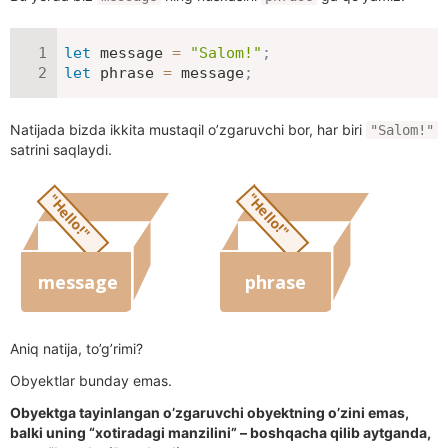
let
 message 
=
"Salom!"
;
let
 phrase 
=
 message
;
Natijada bizda ikkita mustaqil o’zgaruvchi bor, har biri
"Salom!"
satrini saqlaydi.
Aniq natija, to’g’rimi?
Obyektlar bunday emas.
Obyektga tayinlangan o’zgaruvchi obyektning o’zini emas,
balki uning “xotiradagi manzilini” – boshqacha qilib aytganda,