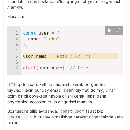
shundaki,
sifatida e’lon qilingan obyektni o’zgartirish
const
mumkin
.
Masalan:
const
 user 
=
{
name
:
"John"
}
;
user
.
name 
=
"Pete"
;
// (*)
alert
(
user
.
name
)
;
// Pete
qatori xato keltirib chiqarishi kerak bo’lgandek
(*)
tuyuladi, lekin bunday emas.
qiymati doimiy, u har
user
doim bir xil obyektga havola qilishi kerak, lekin o’sha
obyektning xossalari erkin o’zgarishi mumkin.
Boshqacha qilib aytganda,
faqat biz
const user
ni butunlay o’rnatishga harakat qilganimizda xato
user=...
beradi.