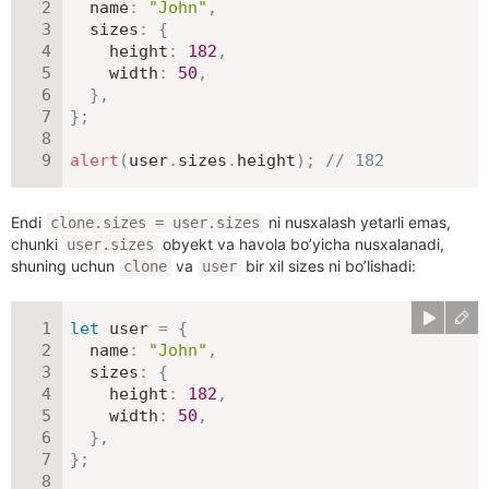
name
:
"John"
,
sizes
:
{
height
:
182
,
width
:
50
,
}
,
}
;
alert
(
user
.
sizes
.
height
)
;
// 182
Endi
ni nusxalash yetarli emas,
clone.sizes = user.sizes
chunki
obyekt va havola bo’yicha nusxalanadi,
user.sizes
shuning uchun
va
bir xil sizes ni bo’lishadi:
clone
user
let
 user 
=
{
name
:
"John"
,
sizes
:
{
height
:
182
,
width
:
50
,
}
,
}
;