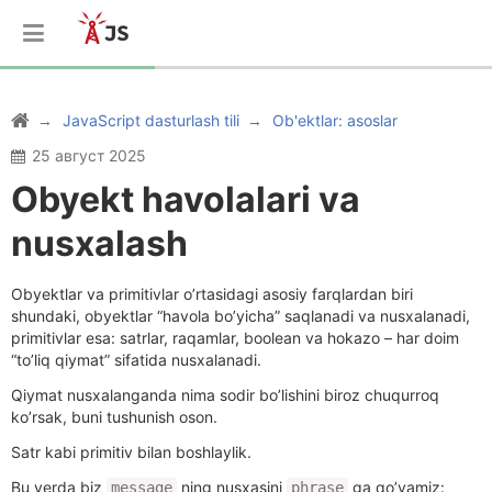
JavaScript dasturlash tili
Ob'ektlar: asoslar
25 август 2025
Obyekt havolalari va
nusxalash
Obyektlar va primitivlar o’rtasidagi asosiy farqlardan biri
shundaki, obyektlar “havola bo’yicha” saqlanadi va nusxalanadi,
primitivlar esa: satrlar, raqamlar, boolean va hokazo – har doim
“to’liq qiymat” sifatida nusxalanadi.
Qiymat nusxalanganda nima sodir bo’lishini biroz chuqurroq
ko’rsak, buni tushunish oson.
Satr kabi primitiv bilan boshlaylik.
Bu yerda biz
ning nusxasini
ga qo’yamiz:
message
phrase