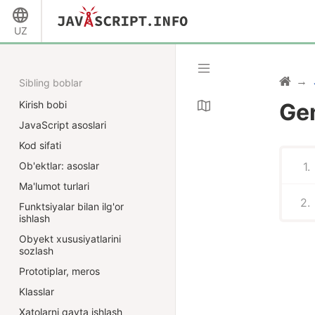
UZ
Sibling boblar
Kirish bobi
Gen
JavaScript asoslari
Kod sifati
Ob'ektlar: asoslar
Ma'lumot turlari
Funktsiyalar bilan ilg'or
ishlash
Obyekt xususiyatlarini
sozlash
Prototiplar, meros
Klasslar
Xatolarni qayta ishlash