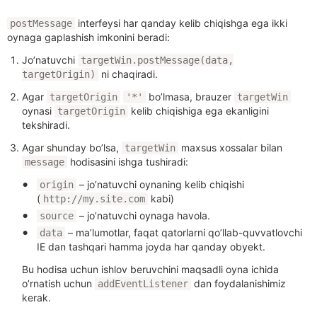
interfeysi har qanday kelib chiqishga ega ikki
postMessage
oynaga gaplashish imkonini beradi:
Jo’natuvchi
targetWin.postMessage(data,
ni chaqiradi.
targetOrigin)
Agar
bo’lmasa, brauzer
targetOrigin
'*'
targetWin
oynasi
kelib chiqishiga ega ekanligini
targetOrigin
tekshiradi.
Agar shunday bo’lsa,
maxsus xossalar bilan
targetWin
hodisasini ishga tushiradi:
message
– jo’natuvchi oynaning kelib chiqishi
origin
(
kabi)
http://my.site.com
– jo’natuvchi oynaga havola.
source
– ma’lumotlar, faqat qatorlarni qo’llab-quvvatlovchi
data
IE dan tashqari hamma joyda har qanday obyekt.
Bu hodisa uchun ishlov beruvchini maqsadli oyna ichida
o’rnatish uchun
dan foydalanishimiz
addEventListener
kerak.