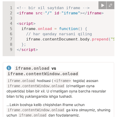
<!-- bir xil saytdan iframe -->
<
iframe
src
=
"
/
"
id
=
"
iframe
"
>
</
iframe
>
<
script
>
  iframe
.
onload
=
function
(
)
{
// har qanday narsani qiling
    iframe
.
contentDocument
.
body
.
prepend
(
"S
}
;
</
script
>
vs
iframe.onload
iframe.contentWindow.onload
hodisasi (
tegida) asosan
iframe.onload
<iframe>
(o’rnatilgan oyna
iframe.contentWindow.onload
obyektida) bilan bir xil. U o’rnatilgan oyna barcha resurslar
bilan to’liq yuklanganida ishga tushadi.
…Lekin boshqa kelib chiqishdan iframe uchun
ga kira olmaymiz, shuning
iframe.contentWindow.onload
uchun
dan foydalanamiz.
iframe.onload