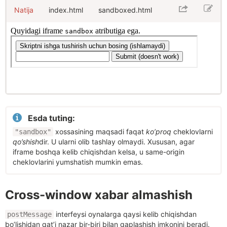
Natija
index.html
sandboxed.html
Esda tuting:
xossasining maqsadi faqat
ko’proq
cheklovlarni
"sandbox"
qo’shish
dir. U ularni olib tashlay olmaydi. Xususan, agar
iframe boshqa kelib chiqishdan kelsa, u same-origin
cheklovlarini yumshatish mumkin emas.
Cross-window xabar almashish
interfeysi oynalarga qaysi kelib chiqishdan
postMessage
bo’lishidan qat’i nazar bir-biri bilan gaplashish imkonini beradi.