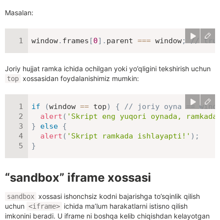
Masalan:
window
.
frames
[
0
]
.
parent 
===
 window
;
// tru
Joriy hujjat ramka ichida ochilgan yoki yo’qligini tekshirish uchun
xossasidan foydalanishimiz mumkin:
top
if
(
window 
==
 top
)
{
// joriy oyna == wind
alert
(
'Skript eng yuqori oynada, ramkada
}
else
{
alert
(
'Skript ramkada ishlayapti!'
)
;
}
“sandbox” iframe xossasi
xossasi ishonchsiz kodni bajarishga to’sqinlik qilish
sandbox
uchun
ichida ma’lum harakatlarni istisno qilish
<iframe>
imkonini beradi. U iframe ni boshqa kelib chiqishdan kelayotgan