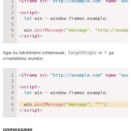
<
iframe
src
=
"
http://example.com
"
name
=
"
exa
<
script
>
let
 win 
=
 window
.
frames
.
example
;
  win
.
postMessage
(
"message"
,
"http://examp
</
script
>
Agar bu tekshirishni xohlamasak,
ni
ga
targetOrigin
*
o’rnatishimiz mumkin.
<
iframe
src
=
"
http://example.com
"
name
=
"
exa
<
script
>
let
 win 
=
 window
.
frames
.
example
;
  win
.
postMessage
(
"message"
,
"*"
)
;
</
script
>
onmessage