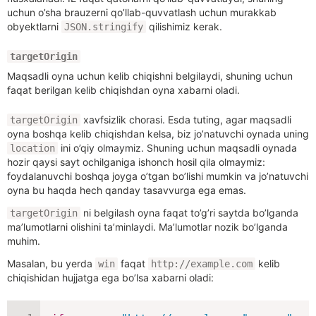
uchun o’sha brauzerni qo’llab-quvvatlash uchun murakkab
obyektlarni
qilishimiz kerak.
JSON.stringify
targetOrigin
Maqsadli oyna uchun kelib chiqishni belgilaydi, shuning uchun
faqat berilgan kelib chiqishdan oyna xabarni oladi.
xavfsizlik chorasi. Esda tuting, agar maqsadli
targetOrigin
oyna boshqa kelib chiqishdan kelsa, biz jo’natuvchi oynada uning
ini o’qiy olmaymiz. Shuning uchun maqsadli oynada
location
hozir qaysi sayt ochilganiga ishonch hosil qila olmaymiz:
foydalanuvchi boshqa joyga o’tgan bo’lishi mumkin va jo’natuvchi
oyna bu haqda hech qanday tasavvurga ega emas.
ni belgilash oyna faqat to’g’ri saytda bo’lganda
targetOrigin
ma’lumotlarni olishini ta’minlaydi. Ma’lumotlar nozik bo’lganda
muhim.
Masalan, bu yerda
faqat
kelib
win
http://example.com
chiqishidan hujjatga ega bo’lsa xabarni oladi: