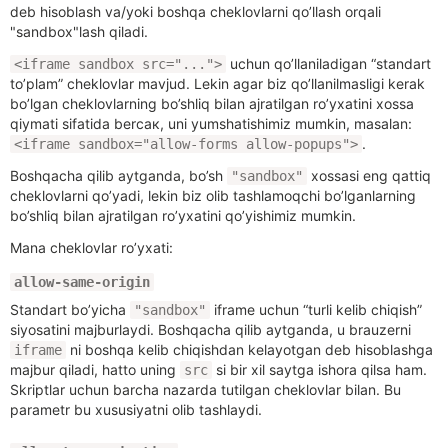
deb hisoblash va/yoki boshqa cheklovlarni qo’llash orqali
"sandbox"lash qiladi.
uchun qo’llaniladigan “standart
<iframe sandbox src="...">
to’plam” cheklovlar mavjud. Lekin agar biz qo’llanilmasligi kerak
bo’lgan cheklovlarning bo’shliq bilan ajratilgan ro’yxatini xossa
qiymati sifatida berсак, uni yumshatishimiz mumkin, masalan:
.
<iframe sandbox="allow-forms allow-popups">
Boshqacha qilib aytganda, bo’sh
xossasi eng qattiq
"sandbox"
cheklovlarni qo’yadi, lekin biz olib tashlamoqchi bo’lganlarning
bo’shliq bilan ajratilgan ro’yxatini qo’yishimiz mumkin.
Mana cheklovlar ro’yxati:
allow-same-origin
Standart bo’yicha
iframe uchun “turli kelib chiqish”
"sandbox"
siyosatini majburlaydi. Boshqacha qilib aytganda, u brauzerni
ni boshqa kelib chiqishdan kelayotgan deb hisoblashga
iframe
majbur qiladi, hatto uning
si bir xil saytga ishora qilsa ham.
src
Skriptlar uchun barcha nazarda tutilgan cheklovlar bilan. Bu
parametr bu xususiyatni olib tashlaydi.