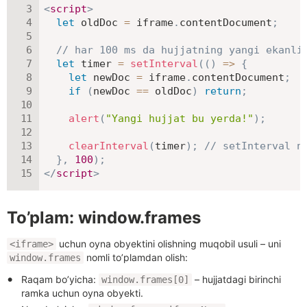
<
script
>
let
 oldDoc 
=
 iframe
.
contentDocument
;
// har 100 ms da hujjatning yangi ekanli
let
 timer 
=
setInterval
(
(
)
=>
{
let
 newDoc 
=
 iframe
.
contentDocument
;
if
(
newDoc 
==
 oldDoc
)
return
;
alert
(
"Yangi hujjat bu yerda!"
)
;
clearInterval
(
timer
)
;
// setInterval n
}
,
100
)
;
</
script
>
To’plam: window.frames
uchun oyna obyektini olishning muqobil usuli – uni
<iframe>
nomli to’plamdan olish:
window.frames
Raqam bo’yicha:
– hujjatdagi birinchi
window.frames[0]
ramka uchun oyna obyekti.