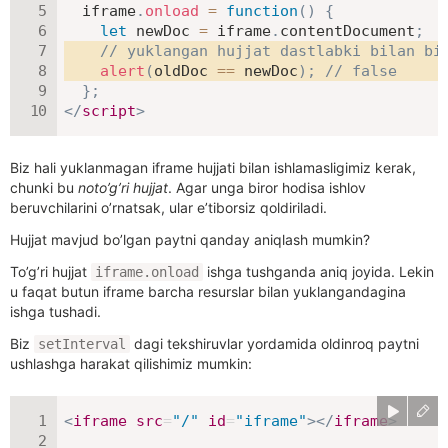
  iframe
.
onload
=
function
(
)
{
let
 newDoc 
=
 iframe
.
contentDocument
;
// yuklangan hujjat dastlabki bilan bi
alert
(
oldDoc 
==
 newDoc
)
;
// false
}
;
</
script
>
Biz hali yuklanmagan iframe hujjati bilan ishlamasligimiz kerak,
chunki bu
noto’g’ri hujjat
. Agar unga biror hodisa ishlov
beruvchilarini o’rnatsak, ular e’tiborsiz qoldiriladi.
Hujjat mavjud bo’lgan paytni qanday aniqlash mumkin?
To’g’ri hujjat
ishga tushganda aniq joyida. Lekin
iframe.onload
u faqat butun iframe barcha resurslar bilan yuklangandagina
ishga tushadi.
Biz
dagi tekshiruvlar yordamida oldinroq paytni
setInterval
ushlashga harakat qilishimiz mumkin:
<
iframe
src
=
"
/
"
id
=
"
iframe
"
>
</
iframe
>