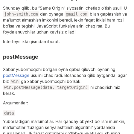
Shunday qilib, bu “Same Origin” siyosatini chetlab o’tish usuli. U
dan oynaga
bilan gaplashish va
john-smith.com
gmail.com
ma’lumot almashish imkonini beradi, lekin faqat ikkisi ham rozi
bo’lsa va tegishli JavaScript funksiyalarini chaqirsa. Bu
foydalanuvchilar uchun xavfsiz qiladi.
Interfeys ikki qismdan iborat.
postMessage
Xabar yubormoqchi bo’lgan oyna qabul qiluvchi oynaning
postMessage
usulini chaqiradi. Boshqacha qilib aytganda, agar
biz
ga xabar yubormoqchi bo’lsak,
win
ni chaqirishimiz
win.postMessage(data, targetOrigin)
kerak.
Argumentlar:
data
Yuboriladigan ma’lumotlar. Har qanday obyekt bo’lishi mumkin,
ma’lumotlar “tuzilgan seriyalashtirish algoritmi” yordamida
nusxalanadi. IE faqat qatorlarni qo’llab-quvvatlaydi, shuning