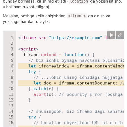
bunday bo’lmasa, kirish rad etiladi (
ga yozish istisno,
location
u hali ham ruxsat etilgan).
Masalan, boshqa kelib chiqishdan
ga o’qish va
<iframe>
yozishga harakat qilaylik:
<
iframe
src
=
"
https://example.com
"
id
=
"
ifra
<
script
>
  iframe
.
onload
=
function
(
)
{
// biz ichki oynaga havolani olishimiz
let
 iframeWindow 
=
 iframe
.
contentWindo
try
{
// ...lekin uning ichidagi hujjatga 
let
 doc 
=
 iframe
.
contentDocument
;
//
}
catch
(
e
)
{
alert
(
e
)
;
// Security Error (boshqa 
}
// shuningdek, biz iframe dagi sahifan
try
{
// Location obyektidan URL ni o'qib 