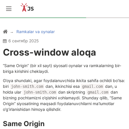
Ramkalar va oynalar
6 сентябр 2025
Cross-window aloqa
“Same Origin” (bir xil sayt) siyosati oynalar va ramkalarning bir-
biriga kirishini cheklaydi.
G’oya shundaki, agar foydalanuvchida ikkita sahifa ochildi bo’lsa:
biri
dan, ikkinchisi esa
dan, u
john-smith.com
gmail.com
holda ular
dan skriptning
dan
john-smith.com
gmail.com
bizning pochtamizni o’qishini xohlamaydi. Shunday qilib, “Same
Origin” siyosatining maqsadi foydalanuvchilarni ma’lumotlar
o’g’irlanishidan himoya qilishdir.
Same Origin