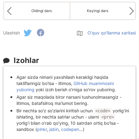
Oldingi dars
Keyingi dars
Ulashish
O'quv qo'llanma xaritasi
Izohlar
Agar sizda nimani yaxshilash kerakligi haqida
takliflaringiz bo'lsa - iltimos,
GitHub muammosini
yuboring
yoki izoh berish o'rniga so'rov yuboring.
Agar siz maqolada biror narsani tushunolmasangiz -
iltimos, batafsilroq ma'lumot bering.
Bir nechta so'z so'zlarini kiritish uchun
yorlig'ini
<code>
ishlating, bir nechta satrlar uchun - ularni
<pre>
yorlig'i bilan o'rab qo'ying, 10 satrdan ortiq bo'lsa -
sandbox (
plnkr
,
jsbin
,
codepen
…)