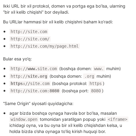
Ikki URL bir xil protokol, domen va portga ega bo’lsa, ularning
“bir xil kelib chiqishi” bor deyiladi.
Bu URLlar hammasi bir xil kelib chiqishni baham ko’radi:
http://site.com
http://site.com/
http://site.com/my/page.html
Bular esa yo’q:
(boshqa domen:
muhim)
http://
www.
site.com
www.
(boshqa domen:
muhim)
http://
site.org
.org
(boshqa protokol:
)
https://
site.com
https
(boshqa port:
)
http://site.com:
8080
8080
“Same Origin” siyosati quyidagicha:
agar bizda boshqa oynaga havola bor bo’lsa, masalan
tomonidan yaratilgan popup yoki
window.open
<iframe>
ichidagi oyna, va bu oyna bir xil kelib chiqishdan kelsa, u
holda bizda o’sha oynaga to’liq kirish huquqi bor.