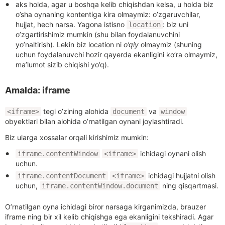
aks holda, agar u boshqa kelib chiqishdan kelsa, u holda biz
o’sha oynaning kontentiga kira olmaymiz: o’zgaruvchilar,
hujjat, hech narsa. Yagona istisno
: biz uni
location
o’zgartirishimiz mumkin (shu bilan foydalanuvchini
yo’naltirish). Lekin biz location ni
o’qiy
olmaymiz (shuning
uchun foydalanuvchi hozir qayerda ekanligini ko’ra olmaymiz,
ma’lumot sizib chiqishi yo’q).
Amalda: iframe
tegi o’zining alohida
va
<iframe>
document
window
obyektlari bilan alohida o’rnatilgan oynani joylashtiradi.
Biz ularga xossalar orqali kirishimiz mumkin:
ichidagi oynani olish
iframe.contentWindow
<iframe>
uchun.
ichidagi hujjatni olish
iframe.contentDocument
<iframe>
uchun,
ning qisqartmasi.
iframe.contentWindow.document
O’rnatilgan oyna ichidagi biror narsaga kirganimizda, brauzer
iframe ning bir xil kelib chiqishga ega ekanligini tekshiradi. Agar