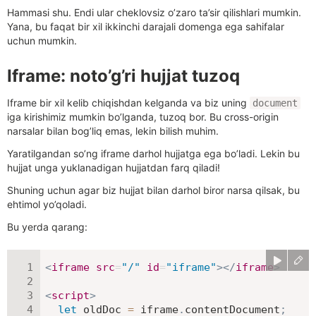
Hammasi shu. Endi ular cheklovsiz o’zaro ta’sir qilishlari mumkin.
Yana, bu faqat bir xil ikkinchi darajali domenga ega sahifalar
uchun mumkin.
Iframe: noto’g’ri hujjat tuzoq
Iframe bir xil kelib chiqishdan kelganda va biz uning
document
iga kirishimiz mumkin bo’lganda, tuzoq bor. Bu cross-origin
narsalar bilan bog’liq emas, lekin bilish muhim.
Yaratilgandan so’ng iframe darhol hujjatga ega bo’ladi. Lekin bu
hujjat unga yuklanadigan hujjatdan farq qiladi!
Shuning uchun agar biz hujjat bilan darhol biror narsa qilsak, bu
ehtimol yo’qoladi.
Bu yerda qarang:
<
iframe
src
=
"
/
"
id
=
"
iframe
"
>
</
iframe
>
<
script
>
let
 oldDoc 
=
 iframe
.
contentDocument
;