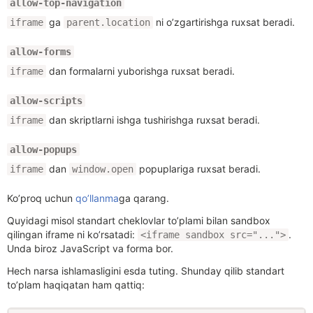
allow-top-navigation
ga
ni o’zgartirishga ruxsat beradi.
iframe
parent.location
allow-forms
dan formalarni yuborishga ruxsat beradi.
iframe
allow-scripts
dan skriptlarni ishga tushirishga ruxsat beradi.
iframe
allow-popups
dan
popuplariga ruxsat beradi.
iframe
window.open
Ko’proq uchun
qo’llanma
ga qarang.
Quyidagi misol standart cheklovlar to’plami bilan sandbox
qilingan iframe ni ko’rsatadi:
.
<iframe sandbox src="...">
Unda biroz JavaScript va forma bor.
Hech narsa ishlamasligini esda tuting. Shunday qilib standart
to’plam haqiqatan ham qattiq: