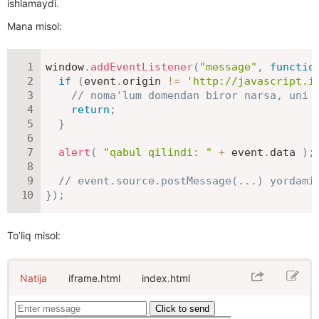
ishlamaydi.
Mana misol:
window
.
addEventListener
(
"message"
,
functio
if
(
event
.
origin 
!=
'http://javascript.i
// noma'lum domendan biror narsa, uni 
return
;
}
alert
(
"qabul qilindi: "
+
 event
.
data 
)
;
// event.source.postMessage(...) yordami
}
)
;
To’liq misol:
Natija
iframe.html
index.html