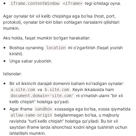
tegi ichidagi oyna.
iframe.contentWindow
<iframe>
Agar oynalar bir xil kelib chiqishga ega bo’lsa (host, port,
protokol), oynalar bir-biri bilan xohlagan narsalarni qilishlari
mumkin.
Aks holda, faqat mumkin bo’lgan harakatlar:
Boshqa oynaning
ini o’zgartirish (faqat yozish
location
kirishi).
Unga xabar yuborish.
Istisnolar:
Bir xil ikkinchi darajali domenni baham ko’radigan oynalar:
va
. Keyin ikkalasida ham
a.site.com
b.site.com
ni o’rnatish ularni “bir xil
document.domain='site.com'
kelib chiqish” holatiga qo’yadi.
Agar iframe
xossasiga ega bo’lsa, xossa qiymatida
sandbox
belgilanmagan bo’lsa, u majburiy
allow-same-origin
ravishda “turli kelib chiqish” holatiga qo’yiladi. Bu bir xil
saytdan iframe larda ishonchsiz kodni ishga tushirish uchun
ishlatilishi mumkin.