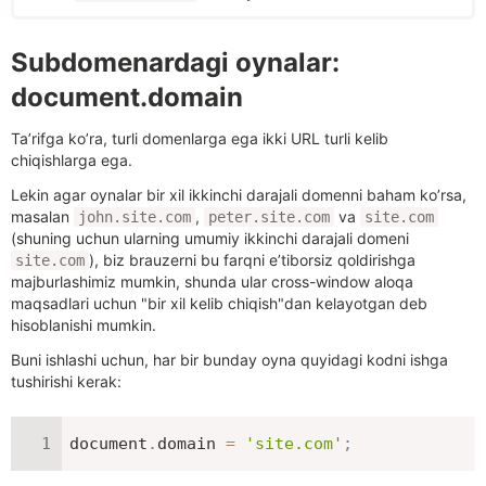
Subdomenardagi oynalar:
document.domain
Ta’rifga ko’ra, turli domenlarga ega ikki URL turli kelib
chiqishlarga ega.
Lekin agar oynalar bir xil ikkinchi darajali domenni baham ko’rsa,
masalan
,
va
john.site.com
peter.site.com
site.com
(shuning uchun ularning umumiy ikkinchi darajali domeni
), biz brauzerni bu farqni e’tiborsiz qoldirishga
site.com
majburlashimiz mumkin, shunda ular cross-window aloqa
maqsadlari uchun "bir xil kelib chiqish"dan kelayotgan deb
hisoblanishi mumkin.
Buni ishlashi uchun, har bir bunday oyna quyidagi kodni ishga
tushirishi kerak:
document
.
domain 
=
'site.com'
;