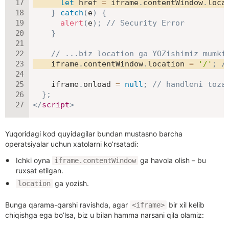
let
 href 
=
 iframe
.
contentWindow
.
loca
}
catch
(
e
)
{
alert
(
e
)
;
// Security Error
}
// ...biz location ga YOZishimiz mumki
    iframe
.
contentWindow
.
location 
=
'/'
;
/
    iframe
.
onload 
=
null
;
// handleni toza
}
;
</
script
>
Yuqoridagi kod quyidagilar bundan mustasno barcha
operatsiyalar uchun xatolarni ko’rsatadi:
Ichki oyna
ga havola olish – bu
iframe.contentWindow
ruxsat etilgan.
ga yozish.
location
Bunga qarama-qarshi ravishda, agar
bir xil kelib
<iframe>
chiqishga ega bo’lsa, biz u bilan hamma narsani qila olamiz: