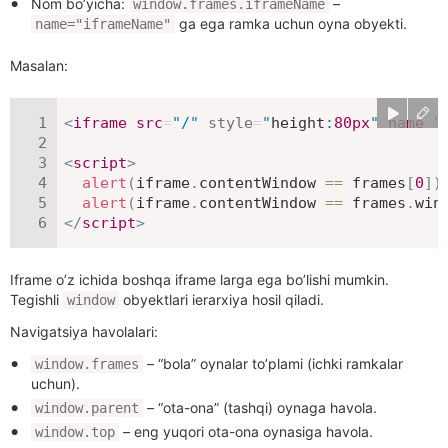
Nom bo’yicha:
–
window.frames.iframeName
ga ega ramka uchun oyna obyekti.
name="iframeName"
Masalan:
<
iframe
src
=
"
/
"
style
=
"
height
:
80
px
"
name
=
"
<
script
>
alert
(
iframe
.
contentWindow 
==
 frames
[
0
]
)
alert
(
iframe
.
contentWindow 
==
 frames
.
win
</
script
>
Iframe o’z ichida boshqa iframe larga ega bo’lishi mumkin.
Tegishli
obyektlari ierarxiya hosil qiladi.
window
Navigatsiya havolalari:
– “bola” oynalar to’plami (ichki ramkalar
window.frames
uchun).
– “ota-ona” (tashqi) oynaga havola.
window.parent
– eng yuqori ota-ona oynasiga havola.
window.top