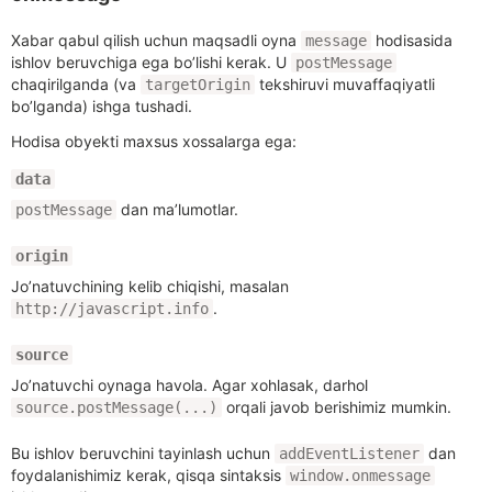
Xabar qabul qilish uchun maqsadli oyna
hodisasida
message
ishlov beruvchiga ega bo’lishi kerak. U
postMessage
chaqirilganda (va
tekshiruvi muvaffaqiyatli
targetOrigin
bo’lganda) ishga tushadi.
Hodisa obyekti maxsus xossalarga ega:
data
dan ma’lumotlar.
postMessage
origin
Jo’natuvchining kelib chiqishi, masalan
.
http://javascript.info
source
Jo’natuvchi oynaga havola. Agar xohlasak, darhol
orqali javob berishimiz mumkin.
source.postMessage(...)
Bu ishlov beruvchini tayinlash uchun
dan
addEventListener
foydalanishimiz kerak, qisqa sintaksis
window.onmessage