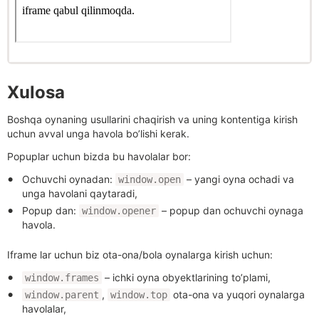
Xulosa
Boshqa oynaning usullarini chaqirish va uning kontentiga kirish
uchun avval unga havola bo’lishi kerak.
Popuplar uchun bizda bu havolalar bor:
Ochuvchi oynadan:
– yangi oyna ochadi va
window.open
unga havolani qaytaradi,
Popup dan:
– popup dan ochuvchi oynaga
window.opener
havola.
Iframe lar uchun biz ota-ona/bola oynalarga kirish uchun:
– ichki oyna obyektlarining to’plami,
window.frames
,
ota-ona va yuqori oynalarga
window.parent
window.top
havolalar,