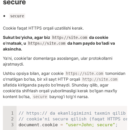
secure
secure
Cookie faqat HTTPS orqali uzatilishi kerak.
Sukut bo’yicha, agar biz
da cookie
http://site.com
o’rnatsak, u
da ham paydo bo’ladi va
https://site.com
aksincha.
Ya’ni, cookie’lar domenlarga asoslangan, ular protokollarni
ajratmaydi.
Ushbu opsiya bilan, agar cookie
tomonidan
https://site.com
o’rnatilgan bo’lsa, bir xil sayt HTTP orqali
http://site.com
sifatida kirilganda paydo bo’lmaydi. Shunday qilib, agar
cookie’da shifrlash orqali yuborilmasligi kerak bo’lgan maxfiy
kontent bo’lsa,
bayrog’i to’g’ri narsa.
secure
// https:// da ekanligimizni taxmin qilib
// cookie'ni secure qilish (faqat HTTPS or
document
.
cookie 
=
"user=John; secure"
;