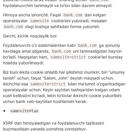
foydalanuvchini tanimaydi va to’lov bilan davom etmaydi.
Himoya ancha ishonchli. Faqat
dan kelgan
bank.com
operatsiyalar
cookie’sini yuboradi, masalan
samesite
dagi boshqa sahifadan forma yuborish.
bank.com
Garchi, kichik noqulaylik bor.
Foydalanuvchi o’z eslatmalaridan kabi
ga qonuniy
bank.com
havolaga amal qilganda,
uni tanimasligidan hayron
bank.com
bo’ladi. Haqiqatan ham,
cookie’lari bunday
samesite=strict
holatda yuborilmaydi.
Biz buni ikkita cookie ishlatib hal qilishimiz mumkin: biri “umumiy
tanish” uchun, faqat “Salom, John” deyish maqsadi uchun,
ikkinchisi esa
bilan ma’lumot o’zgartiradigan
samesite=strict
operatsiyalar uchun. Keyin saytdan tashqaridan kelgan odam
xush kelibsizni ko’radi, lekin to’lovlar ikkinchi cookie yuborilishi
uchun bank veb-saytidan boshlanishi kerak.
samesite=lax
XSRF dan himoyaladigan va foydalanuvchi tajribasini
buzmaydigan yanada yumshoq yondashuv.