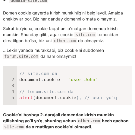
domain=site.com
Domen cookie qayerda kirish mumkinligini belgilaydi. Amalda
cheklovlar bor. Biz har qanday domenni o’rnata olmaymiz.
Sukut bo’yicha, cookie faqat uni o’rnatgan domenda kirish
mumkin. Shunday qilib, agar cookie
tomonidan
site.com
o’rnatilgan bo’lsa, biz uni
da olmaymiz.
other.com
…Lekin yanada murakkabi, biz cookie’ni subdomen
da ham olmaymiz!
forum.site.com
// site.com da
document
.
cookie 
=
"user=John"
// forum.site.com da
alert
(
document
.
cookie
)
;
// user yo'q
Cookie’ni boshqa 2-darajali domendan kirish mumkin
qilishning yo’li yo’q, shuning uchun
hech qachon
other.com
da o’rnatilgan cookie’ni olmaydi.
site.com