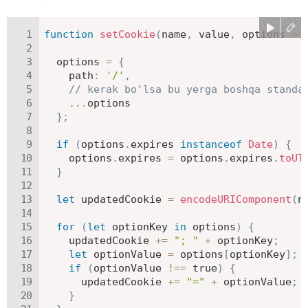
function
setCookie
(
name
,
 value
,
 options 
=
  options 
=
{
path
:
'/'
,
// kerak bo'lsa bu yerga boshqa standa
...
options

}
;
if
(
options
.
expires 
instanceof
Date
)
{
    options
.
expires 
=
 options
.
expires
.
toUT
}
let
 updatedCookie 
=
encodeURIComponent
(
n
for
(
let
 optionKey 
in
 options
)
{
    updatedCookie 
+=
"; "
+
 optionKey
;
let
 optionValue 
=
 options
[
optionKey
]
;
if
(
optionValue 
!==
true
)
{
      updatedCookie 
+=
"="
+
 optionValue
;
}