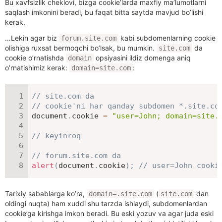
Bu xavfsizlik cheklovi, bizga cookie’larda maxfiy ma’lumotlarni
saqlash imkonini beradi, bu faqat bitta saytda mavjud bo’lishi
kerak.
…Lekin agar biz
kabi subdomenlarning cookie
forum.site.com
olishiga ruxsat bermoqchi bo’lsak, bu mumkin.
da
site.com
cookie o’rnatishda
opsiyasini ildiz domenga aniq
domain
o’rnatishimiz kerak:
:
domain=site.com
// site.com da
// cookie'ni har qanday subdomen *.site.co
document
.
cookie 
=
"user=John; domain=site.
// keyinroq
// forum.site.com da
alert
(
document
.
cookie
)
;
// user=John cooki
Tarixiy sabablarga ko’ra,
(
dan
domain=.site.com
site.com
oldingi nuqta) ham xuddi shu tarzda ishlaydi, subdomenlardan
cookie’ga kirishga imkon beradi. Bu eski yozuv va agar juda eski