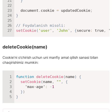
}
  document
.
cookie 
=
 updatedCookie
;
}
// Foydalanish misoli:
setCookie
(
'user'
,
'John'
,
{
secure
:
true
,
'
deleteCookie(name)
Cookie’ni o’chirish uchun uni manfiy amal qilish sanasi bilan
chaqirishimiz mumkin:
function
deleteCookie
(
name
)
{
setCookie
(
name
,
""
,
{
'max-age'
:
-
1
}
)
}