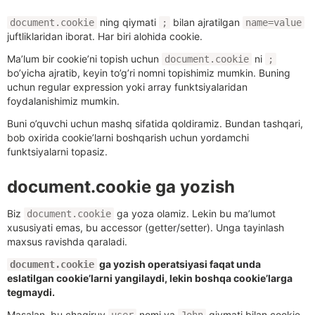
ning qiymati
bilan ajratilgan
document.cookie
;
name=value
juftliklaridan iborat. Har biri alohida cookie.
Ma’lum bir cookie’ni topish uchun
ni
document.cookie
;
bo’yicha ajratib, keyin to’g’ri nomni topishimiz mumkin. Buning
uchun regular expression yoki array funktsiyalaridan
foydalanishimiz mumkin.
Buni o’quvchi uchun mashq sifatida qoldiramiz. Bundan tashqari,
bob oxirida cookie’larni boshqarish uchun yordamchi
funktsiyalarni topasiz.
document.cookie ga yozish
Biz
ga yoza olamiz. Lekin bu ma’lumot
document.cookie
xususiyati emas, bu accessor (getter/setter). Unga tayinlash
maxsus ravishda qaraladi.
ga yozish operatsiyasi faqat unda
document.cookie
eslatilgan cookie’larni yangilaydi, lekin boshqa cookie’larga
tegmaydi.
Masalan, bu chaqiruv
nomi va
qiymati bilan cookie