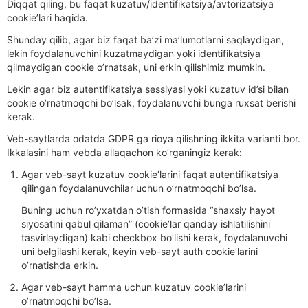
Diqqat qiling, bu faqat kuzatuv/identifikatsiya/avtorizatsiya
cookie’lari haqida.
Shunday qilib, agar biz faqat ba’zi ma’lumotlarni saqlaydigan,
lekin foydalanuvchini kuzatmaydigan yoki identifikatsiya
qilmaydigan cookie o’rnatsak, uni erkin qilishimiz mumkin.
Lekin agar biz autentifikatsiya sessiyasi yoki kuzatuv id’si bilan
cookie o’rnatmoqchi bo’lsak, foydalanuvchi bunga ruxsat berishi
kerak.
Veb-saytlarda odatda GDPR ga rioya qilishning ikkita varianti bor.
Ikkalasini ham vebda allaqachon ko’rganingiz kerak:
Agar veb-sayt kuzatuv cookie’larini faqat autentifikatsiya
qilingan foydalanuvchilar uchun o’rnatmoqchi bo’lsa.
Buning uchun ro’yxatdan o’tish formasida “shaxsiy hayot
siyosatini qabul qilaman” (cookie’lar qanday ishlatilishini
tasvirlaydigan) kabi checkbox bo’lishi kerak, foydalanuvchi
uni belgilashi kerak, keyin veb-sayt auth cookie’larini
o’rnatishda erkin.
Agar veb-sayt hamma uchun kuzatuv cookie’larini
o’rnatmoqchi bo’lsa.