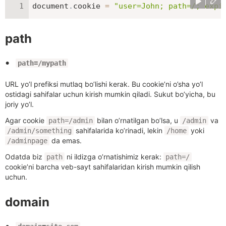
document
.
cookie 
=
"user=John; path=/; expi
path
path=/mypath
URL yo’l prefiksi mutlaq bo’lishi kerak. Bu cookie’ni o’sha yo’l
ostidagi sahifalar uchun kirish mumkin qiladi. Sukut bo’yicha, bu
joriy yo’l.
Agar cookie
bilan o’rnatilgan bo’lsa, u
va
path=/admin
/admin
sahifalarida ko’rinadi, lekin
yoki
/admin/something
/home
da emas.
/adminpage
Odatda biz
ni ildizga o’rnatishimiz kerak:
path
path=/
cookie’ni barcha veb-sayt sahifalaridan kirish mumkin qilish
uchun.
domain