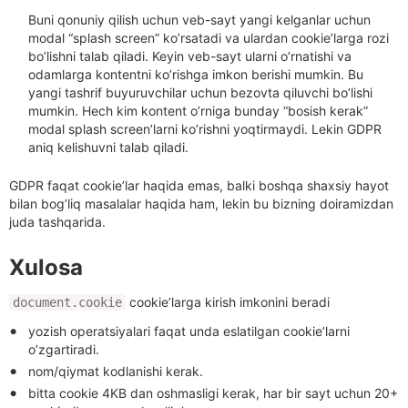
Buni qonuniy qilish uchun veb-sayt yangi kelganlar uchun
modal “splash screen” ko’rsatadi va ulardan cookie’larga rozi
bo’lishni talab qiladi. Keyin veb-sayt ularni o’rnatishi va
odamlarga kontentni ko’rishga imkon berishi mumkin. Bu
yangi tashrif buyuruvchilar uchun bezovta qiluvchi bo’lishi
mumkin. Hech kim kontent o’rniga bunday “bosish kerak”
modal splash screen’larni ko’rishni yoqtirmaydi. Lekin GDPR
aniq kelishuvni talab qiladi.
GDPR faqat cookie’lar haqida emas, balki boshqa shaxsiy hayot
bilan bog’liq masalalar haqida ham, lekin bu bizning doiramizdan
juda tashqarida.
Xulosa
cookie’larga kirish imkonini beradi
document.cookie
yozish operatsiyalari faqat unda eslatilgan cookie’larni
o’zgartiradi.
nom/qiymat kodlanishi kerak.
bitta cookie 4KB dan oshmasligi kerak, har bir sayt uchun 20+