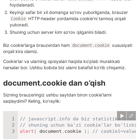
foydalanadi.
Keyingi safar bir xil domanga so’rov yuborilganda, brauzer
HTTP-header yordamida cookie’ni tarmoq orqali
Cookie
yuboradi.
Shuning uchun server kim so’rov qilganini biladi.
Biz cookie’larga brauzerdan ham
xususiyati
document.cookie
orqali kira olamiz.
Cookie’lar va ularning opsiyalari haqida ko’plab murakkab
narsalar bor. Ushbu bobda biz ularni batafsil ko’rib chiqamiz.
document.cookie dan o’qish
Sizning brauzeringiz ushbu saytdan biron cookie’larni
saqlaydimi? Keling, ko’raylik:
// javascript.info da biz statistika uchun
// shuning uchun ba'zi cookie'lar bo'lishi
alert
(
 document
.
cookie 
)
;
// cookie1=value