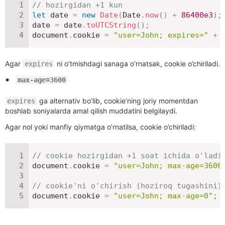
// hozirgidan +1 kun
let
 date 
=
new
Date
(
Date
.
now
(
)
+
86400e3
)
;
date 
=
 date
.
toUTCString
(
)
;
document
.
cookie 
=
"user=John; expires="
+
 
Agar
ni o’tmishdagi sanaga o’rnatsak, cookie o’chiriladi.
expires
max-age=3600
ga alternativ bo’lib, cookie’ning joriy momentdan
expires
boshlab soniyalarda amal qilish muddatini belgilaydi.
Agar nol yoki manfiy qiymatga o’rnatilsa, cookie o’chiriladi:
// cookie hozirgidan +1 soat ichida o'ladi
document
.
cookie 
=
"user=John; max-age=3600
// cookie'ni o'chirish (hoziroq tugashini)
document
.
cookie 
=
"user=John; max-age=0"
;