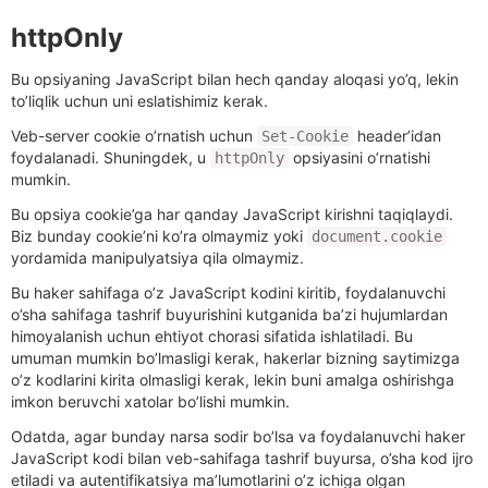
httpOnly
Bu opsiyaning JavaScript bilan hech qanday aloqasi yo’q, lekin
to’liqlik uchun uni eslatishimiz kerak.
Veb-server cookie o’rnatish uchun
header’idan
Set-Cookie
foydalanadi. Shuningdek, u
opsiyasini o’rnatishi
httpOnly
mumkin.
Bu opsiya cookie’ga har qanday JavaScript kirishni taqiqlaydi.
Biz bunday cookie’ni ko’ra olmaymiz yoki
document.cookie
yordamida manipulyatsiya qila olmaymiz.
Bu haker sahifaga o’z JavaScript kodini kiritib, foydalanuvchi
o’sha sahifaga tashrif buyurishini kutganida ba’zi hujumlardan
himoyalanish uchun ehtiyot chorasi sifatida ishlatiladi. Bu
umuman mumkin bo’lmasligi kerak, hakerlar bizning saytimizga
o’z kodlarini kirita olmasligi kerak, lekin buni amalga oshirishga
imkon beruvchi xatolar bo’lishi mumkin.
Odatda, agar bunday narsa sodir bo’lsa va foydalanuvchi haker
JavaScript kodi bilan veb-sahifaga tashrif buyursa, o’sha kod ijro
etiladi va autentifikatsiya ma’lumotlarini o’z ichiga olgan