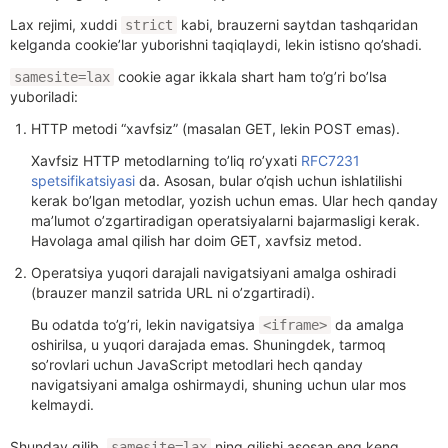
Lax rejimi, xuddi
kabi, brauzerni saytdan tashqaridan
strict
kelganda cookie’lar yuborishni taqiqlaydi, lekin istisno qo’shadi.
cookie agar ikkala shart ham to’g’ri bo’lsa
samesite=lax
yuboriladi:
HTTP metodi “xavfsiz” (masalan GET, lekin POST emas).
Xavfsiz HTTP metodlarning to’liq ro’yxati
RFC7231
spetsifikatsiyasi
da. Asosan, bular o’qish uchun ishlatilishi
kerak bo’lgan metodlar, yozish uchun emas. Ular hech qanday
ma’lumot o’zgartiradigan operatsiyalarni bajarmasligi kerak.
Havolaga amal qilish har doim GET, xavfsiz metod.
Operatsiya yuqori darajali navigatsiyani amalga oshiradi
(brauzer manzil satrida URL ni o’zgartiradi).
Bu odatda to’g’ri, lekin navigatsiya
da amalga
<iframe>
oshirilsa, u yuqori darajada emas. Shuningdek, tarmoq
so’rovlari uchun JavaScript metodlari hech qanday
navigatsiyani amalga oshirmaydi, shuning uchun ular mos
kelmaydi.
Shunday qilib,
ning qilishi asosan eng keng
samesite=lax