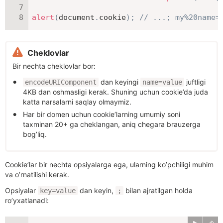
alert
(
document
.
cookie
)
;
// ...; my%20name=
Cheklovlar
Bir nechta cheklovlar bor:
dan keyingi
juftligi
encodeURIComponent
name=value
4KB dan oshmasligi kerak. Shuning uchun cookie’da juda
katta narsalarni saqlay olmaymiz.
Har bir domen uchun cookie’larning umumiy soni
taxminan 20+ ga cheklangan, aniq chegara brauzerga
bog’liq.
Cookie’lar bir nechta opsiyalarga ega, ularning ko’pchiligi muhim
va o’rnatilishi kerak.
Opsiyalar
dan keyin,
bilan ajratilgan holda
key=value
;
ro’yxatlanadi: