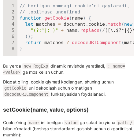
// berilgan nomdagi cookie'ni qaytaradi,
// topilmasa undefined
function
getCookie
(
name
)
{
let
 matches 
=
 document
.
cookie
.
match
(
new
"(?:^|; )"
+
 name
.
replace
(
/
([\.$?*|{}\
)
)
;
return
 matches 
?
decodeURIComponent
(
matc
}
Bu yerda
dinamik ravishda yaratiladi,
new RegExp
; name=
ga mos kelish uchun.
<value>
Diqqat qiling, cookie qiymati kodlangan, shuning uchun
uni dekodlash uchun o’rnatilgan
getCookie
funktsiyasidan foydalanadi.
decodeURIComponent
setCookie(name, value, options)
Cookie’ning
ini berilgan
ga sukut bo’yicha
name
value
path=/
bilan o’rnatadi (boshqa standartlarni qo’shish uchun o’zgartirilishi
mumkin):