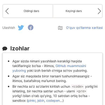
Oldingi dars
Keyingi dars
Ulashish
O'quv qo'llanma xaritasi
Izohlar
Agar sizda nimani yaxshilash kerakligi haqida
takliflaringiz bo'lsa - iltimos,
GitHub muammosini
yuboring
yoki izoh berish o'rniga so'rov yuboring.
Agar siz maqolada biror narsani tushunolmasangiz -
iltimos, batafsilroq ma'lumot bering.
Bir nechta so'z so'zlarini kiritish uchun
yorlig'ini
<code>
ishlating, bir nechta satrlar uchun - ularni
<pre>
yorlig'i bilan o'rab qo'ying, 10 satrdan ortiq bo'lsa -
sandbox (
plnkr
,
jsbin
,
codepen
…)