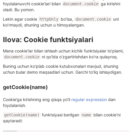
foydalanuvchi cookie’lari bilan
ga kirishni
document.cookie
oladi. Bu yomon.
Lekin agar cookie
bo’lsa,
uni
httpOnly
document.cookie
ko’rmaydi, shuning uchun u himoyalangan.
Ilova: Cookie funktsiyalari
Mana cookie’lar bilan ishlash uchun kichik funktsiyalar to’plami,
ni qo’lda o’zgartirishdan ko’ra qulayroq.
document.cookie
Buning uchun ko’plab cookie kutubxonalari mavjud, shuning
uchun bular demo maqsadlari uchun. Garchi to’liq ishlaydigan.
getCookie(name)
Cookie’ga kirishning eng qisqa yo’li
regular expression
dan
foydalanish.
funktsiyasi berilgan
bilan cookie’ni
getCookie(name)
name
qaytaradi: