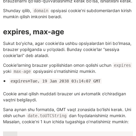
brauzerlarni qo’llab-quvvatlashimiz kerak bo’lsa, ishlatilishi kerak.
Shunday qilib,
opsiyasi cookie’ni subdomenlardan kirish
domain
mumkin qilish imkonini beradi.
expires, max-age
Sukut bo’yicha, agar cookie’da ushbu opsiyalardan biri bo’lmasa,
brauzer yopilganda u yo’qoladi. Bunday cookie’lar “sessiya
cookie’lari” deb ataladi.
Cookie’larning brauzer yopilishidan omon qolishi uchun
expires
yoki
opsiyasini o’rnatishimiz mumkin.
max-age
expires=Tue, 19 Jan 2038 03:14:07 GMT
Cookie amal qilish muddati brauzer uni avtomatik o’chiradigan
vaqtni belgilaydi.
Sana aynan shu formatda, GMT vaqt zonasida bo’lishi kerak. Uni
olish uchun
dan foydalanishimiz mumkin.
date.toUTCString
Masalan, cookie’ni 1 kun ichida tugashiga o’rnatishimiz mumkin: