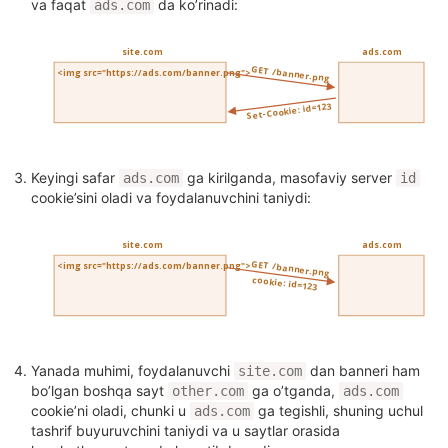
va faqat
da ko’rinadi:
ads.com
Keyingi safar
ga kirilganda, masofaviy server
ads.com
id
cookie’sini oladi va foydalanuvchini taniydi:
Yanada muhimi, foydalanuvchi
dan banneri ham
site.com
bo’lgan boshqa sayt
ga o’tganda,
other.com
ads.com
cookie’ni oladi, chunki u
ga tegishli, shuning uchul
ads.com
tashrif buyuruvchini taniydi va u saytlar orasida