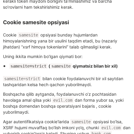
kerakli token maydoni borligini ta’minlashimiz va barcha
so’rovlarni ham tekshirishimiz kerak.
Cookie samesite opsiyasi
Cookie
opsiyasi bunday hujumlardan
samesite
himoyalanishning yana bir usulini taqdim etadi, bu (nazariy
jihatdan) “xsrf himoya tokenlarini” talab qilmasligi kerak.
Uning ikkita mumkin bo’lgan qiymati bor:
(
qiymatsiz bilan bir xil)
samesite=strict
samesite
bilan cookie foydalanuvchi bir xil saytdan
samesite=strict
tashqaridan kelsa hech qachon yuborilmaydi.
Boshqacha qilib aytganda, foydalanuvchi o’z pochtasidan
havolaga amal qilsa yoki
dan forma yubor sa, yoki
evil.com
boshqa domendan boshqa operatsiyani bajaris , cookie
yuborilmaydi.
Agar autentifikatsiya cookie’larida
opsiyasi bo’lsa,
samesite
XSRF hujumi muvaffaq bo’lish imkoni yo’q, chunki
dan
evil.com
yuborish cookie’larsiz keladi. Shuning uchun
bank.com