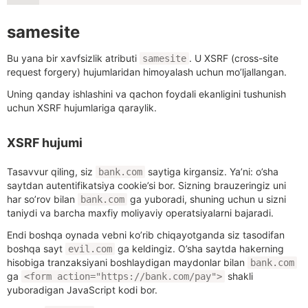
samesite
Bu yana bir xavfsizlik atributi
. U XSRF (cross-site
samesite
request forgery) hujumlaridan himoyalash uchun mo’ljallangan.
Uning qanday ishlashini va qachon foydali ekanligini tushunish
uchun XSRF hujumlariga qaraylik.
XSRF hujumi
Tasavvur qiling, siz
saytiga kirgansiz. Ya’ni: o’sha
bank.com
saytdan autentifikatsiya cookie’si bor. Sizning brauzeringiz uni
har so’rov bilan
ga yuboradi, shuning uchun u sizni
bank.com
taniydi va barcha maxfiy moliyaviy operatsiyalarni bajaradi.
Endi boshqa oynada vebni ko’rib chiqayotganda siz tasodifan
boshqa sayt
ga keldingiz. O’sha saytda hakerning
evil.com
hisobiga tranzaksiyani boshlaydigan maydonlar bilan
bank.com
ga
shakli
<form action="https://bank.com/pay">
yuboradigan JavaScript kodi bor.