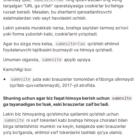
tarqalgan “URL ga o’tish” operatsiyasiga cookie’lar bo’lishiga
ruxsat beradi. Masalan, bu shartlarni qanoatlantiruvchi
eslatmalardan veb-sayt havolasini ochish.
Lekin yanada murakkab narsa, boshqa saytdan tarmoq so’rovi
yoki forma yuborish kabi, cookie’larni yo’qotadi.
Agar bu sizga mos kelsa,
qo’shish ehtimol
samesite=lax
foydalanuvchi tajribasini buzmaydi va himoya qo’shadi.
Umuman olganda,
ajoyib opsiya.
samesite
Kamchiligi bor:
juda eski brauzerlar tomonidan e’tiborga olinmaydi
samesite
(qo’llab-quvvatlanmaydi), 2017-yil atrofida.
Shuning uchun agar biz faqat himoya berish uchun
samesite
ga tayanadigan bo’lsak, eski brauzerlar zaif bo’ladi.
Lekin biz himoyaning qo’shimcha qatlamini qo’shish uchun
ni xsrf tokenlari kabi boshqa himoya choralari bilan
samesite
birga ishlatishimiz mumkin va keyin, kelajakda eski brauzerlar
yo’q bo’lganda, ehtimol xsrf tokenlarini tashlab qo’ya olamiz.