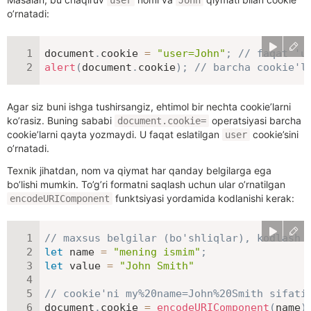
user
John
o’rnatadi:
document
.
cookie 
=
"user=John"
;
// faqat 'u
alert
(
document
.
cookie
)
;
// barcha cookie'l
Agar siz buni ishga tushirsangiz, ehtimol bir nechta cookie’larni
ko’rasiz. Buning sababi
operatsiyasi barcha
document.cookie=
cookie’larni qayta yozmaydi. U faqat eslatilgan
cookie’sini
user
o’rnatadi.
Texnik jihatdan, nom va qiymat har qanday belgilarga ega
bo’lishi mumkin. To’g’ri formatni saqlash uchun ular o’rnatilgan
funktsiyasi yordamida kodlanishi kerak:
encodeURIComponent
// maxsus belgilar (bo'shliqlar), kodlash 
let
 name 
=
"mening ismim"
;
let
 value 
=
"John Smith"
// cookie'ni my%20name=John%20Smith sifati
document
.
cookie 
=
encodeURIComponent
(
name
)