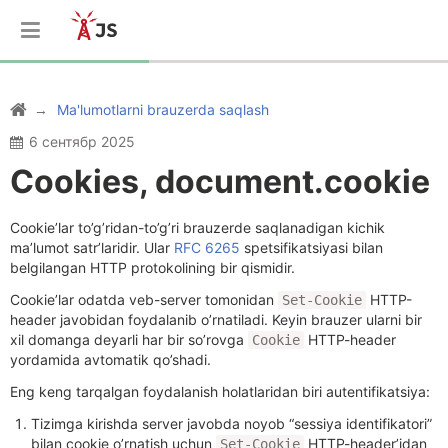
Ma'lumotlarni brauzerda saqlash
6 сентябр 2025
Cookies, document.cookie
Cookie’lar to’g’ridan-to’g’ri brauzerde saqlanadigan kichik
ma’lumot satr’laridir. Ular
RFC 6265
spetsifikatsiyasi bilan
belgilangan HTTP protokolining bir qismidir.
Cookie’lar odatda veb-server tomonidan
HTTP-
Set-Cookie
header javobidan foydalanib o’rnatiladi. Keyin brauzer ularni bir
xil domanga deyarli har bir so’rovga
HTTP-header
Cookie
yordamida avtomatik qo’shadi.
Eng keng tarqalgan foydalanish holatlaridan biri autentifikatsiya:
Tizimga kirishda server javobda noyob “sessiya identifikatori”
bilan cookie o’rnatish uchun
HTTP-header’idan
Set-Cookie