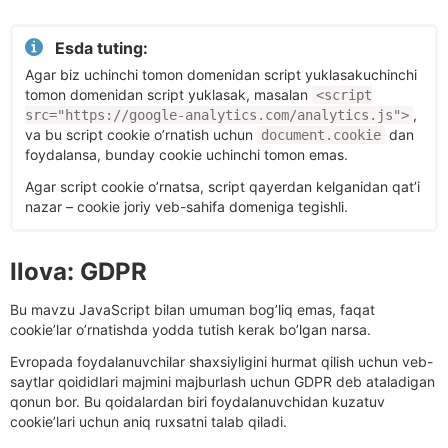
Esda tuting:
Agar biz uchinchi tomon domenidan script yuklasakuchinchi
tomon domenidan script yuklasak, masalan
<script
,
src="https://google-analytics.com/analytics.js">
va bu script cookie o’rnatish uchun
dan
document.cookie
foydalansa, bunday cookie uchinchi tomon emas.
Agar script cookie o’rnatsa, script qayerdan kelganidan qat’i
nazar – cookie joriy veb-sahifa domeniga tegishli.
Ilova: GDPR
Bu mavzu JavaScript bilan umuman bog’liq emas, faqat
cookie’lar o’rnatishda yodda tutish kerak bo’lgan narsa.
Evropada foydalanuvchilar shaxsiyligini hurmat qilish uchun veb-
saytlar qoididlari majmini majburlash uchun GDPR deb ataladigan
qonun bor. Bu qoidalardan biri foydalanuvchidan kuzatuv
cookie’lari uchun aniq ruxsatni talab qiladi.