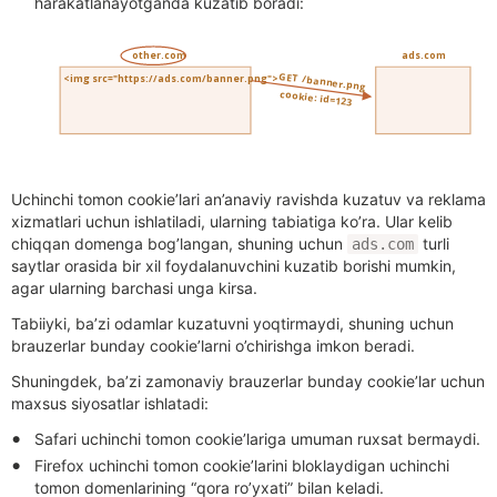
harakatlanayotganda kuzatib boradi:
Uchinchi tomon cookie’lari an’anaviy ravishda kuzatuv va reklama
xizmatlari uchun ishlatiladi, ularning tabiatiga ko’ra. Ular kelib
chiqqan domenga bog’langan, shuning uchun
turli
ads.com
saytlar orasida bir xil foydalanuvchini kuzatib borishi mumkin,
agar ularning barchasi unga kirsa.
Tabiiyki, ba’zi odamlar kuzatuvni yoqtirmaydi, shuning uchun
brauzerlar bunday cookie’larni o’chirishga imkon beradi.
Shuningdek, ba’zi zamonaviy brauzerlar bunday cookie’lar uchun
maxsus siyosatlar ishlatadi:
Safari uchinchi tomon cookie’lariga umuman ruxsat bermaydi.
Firefox uchinchi tomon cookie’larini bloklaydigan uchinchi
tomon domenlarining “qora ro’yxati” bilan keladi.