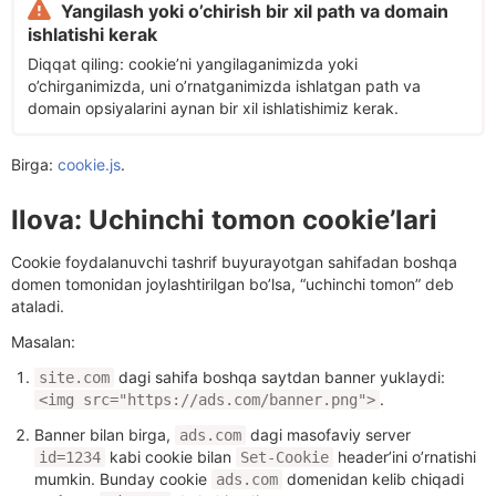
Yangilash yoki o’chirish bir xil path va domain
ishlatishi kerak
Diqqat qiling: cookie’ni yangilaganimizda yoki
o’chirganimizda, uni o’rnatganimizda ishlatgan path va
domain opsiyalarini aynan bir xil ishlatishimiz kerak.
Birga:
cookie.js
.
Ilova: Uchinchi tomon cookie’lari
Cookie foydalanuvchi tashrif buyurayotgan sahifadan boshqa
domen tomonidan joylashtirilgan bo’lsa, “uchinchi tomon” deb
ataladi.
Masalan:
dagi sahifa boshqa saytdan banner yuklaydi:
site.com
.
<img src="https://ads.com/banner.png">
Banner bilan birga,
dagi masofaviy server
ads.com
kabi cookie bilan
header’ini o’rnatishi
id=1234
Set-Cookie
mumkin. Bunday cookie
domenidan kelib chiqadi
ads.com