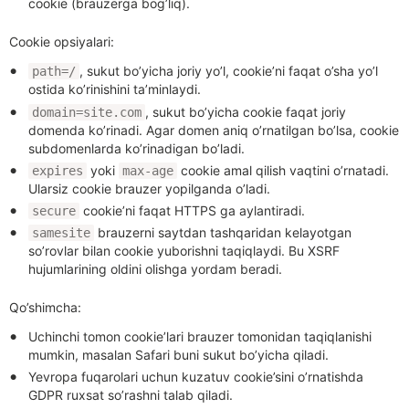
cookie (brauzerga bog’liq).
Cookie opsiyalari:
, sukut bo’yicha joriy yo’l, cookie’ni faqat o’sha yo’l
path=/
ostida ko’rinishini ta’minlaydi.
, sukut bo’yicha cookie faqat joriy
domain=site.com
domenda ko’rinadi. Agar domen aniq o’rnatilgan bo’lsa, cookie
subdomenlarda ko’rinadigan bo’ladi.
yoki
cookie amal qilish vaqtini o’rnatadi.
expires
max-age
Ularsiz cookie brauzer yopilganda o’ladi.
cookie’ni faqat HTTPS ga aylantiradi.
secure
brauzerni saytdan tashqaridan kelayotgan
samesite
so’rovlar bilan cookie yuborishni taqiqlaydi. Bu XSRF
hujumlarining oldini olishga yordam beradi.
Qo’shimcha:
Uchinchi tomon cookie’lari brauzer tomonidan taqiqlanishi
mumkin, masalan Safari buni sukut bo’yicha qiladi.
Yevropa fuqarolari uchun kuzatuv cookie’sini o’rnatishda
GDPR ruxsat so’rashni talab qiladi.