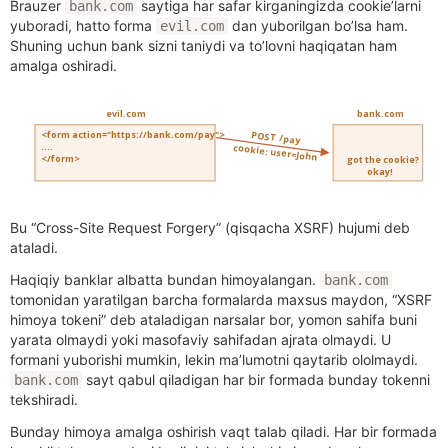
Brauzer
saytiga har safar kirganingizda cookie’larni
bank.com
yuboradi, hatto forma
dan yuborilgan bo’lsa ham.
evil.com
Shuning uchun bank sizni taniydi va to’lovni haqiqatan ham
amalga oshiradi.
Bu “Cross-Site Request Forgery” (qisqacha XSRF) hujumi deb
ataladi.
Haqiqiy banklar albatta bundan himoyalangan.
bank.com
tomonidan yaratilgan barcha formalarda maxsus maydon, “XSRF
himoya tokeni” deb ataladigan narsalar bor, yomon sahifa buni
yarata olmaydi yoki masofaviy sahifadan ajrata olmaydi. U
formani yuborishi mumkin, lekin ma’lumotni qaytarib ololmaydi.
sayt qabul qiladigan har bir formada bunday tokenni
bank.com
tekshiradi.
Bunday himoya amalga oshirish vaqt talab qiladi. Har bir formada