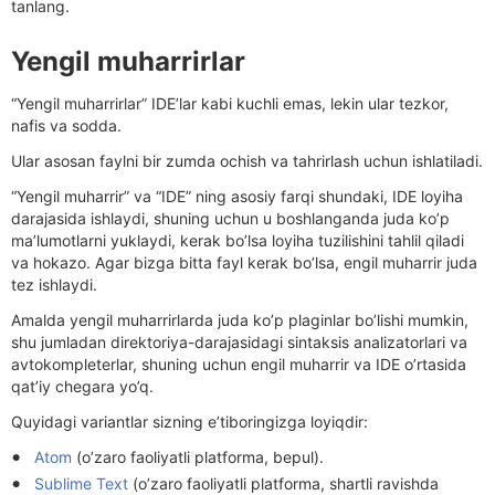
tanlang.
Yengil muharrirlar
“Yengil muharrirlar” IDE’lar kabi kuchli emas, lekin ular tezkor,
nafis va sodda.
Ular asosan faylni bir zumda ochish va tahrirlash uchun ishlatiladi.
“Yengil muharrir” va “IDE” ning asosiy farqi shundaki, IDE loyiha
darajasida ishlaydi, shuning uchun u boshlanganda juda ko’p
ma’lumotlarni yuklaydi, kerak bo’lsa loyiha tuzilishini tahlil qiladi
va hokazo. Agar bizga bitta fayl kerak bo’lsa, engil muharrir juda
tez ishlaydi.
Amalda yengil muharrirlarda juda ko’p plaginlar bo’lishi mumkin,
shu jumladan direktoriya-darajasidagi sintaksis analizatorlari va
avtokompleterlar, shuning uchun engil muharrir va IDE o’rtasida
qat’iy chegara yo’q.
Quyidagi variantlar sizning e’tiboringizga loyiqdir:
Atom
(o’zaro faoliyatli platforma, bepul).
Sublime Text
(o’zaro faoliyatli platforma, shartli ravishda