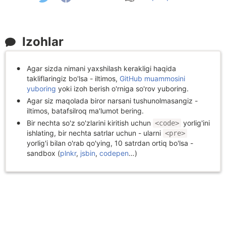
Izohlar
Agar sizda nimani yaxshilash kerakligi haqida
takliflaringiz bo'lsa - iltimos,
GitHub muammosini
yuboring
yoki izoh berish o'rniga so'rov yuboring.
Agar siz maqolada biror narsani tushunolmasangiz -
iltimos, batafsilroq ma'lumot bering.
Bir nechta so'z so'zlarini kiritish uchun
yorlig'ini
<code>
ishlating, bir nechta satrlar uchun - ularni
<pre>
yorlig'i bilan o'rab qo'ying, 10 satrdan ortiq bo'lsa -
sandbox (
plnkr
,
jsbin
,
codepen
…)