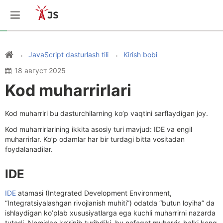
JavaScript dasturlash tili
Kirish bobi
18 август 2025
Kod muharrirlari
Kod muharriri bu dasturchilarning ko’p vaqtini sarflaydigan joy.
Kod muharrirlarining ikkita asosiy turi mavjud: IDE va engil
muharrirlar. Ko’p odamlar har bir turdagi bitta vositadan
foydalanadilar.
IDE
IDE
atamasi (Integrated Development Environment,
“Integratsiyalashgan rivojlanish muhiti”) odatda “butun loyiha” da
ishlaydigan ko’plab xususiyatlarga ega kuchli muharrirni nazarda
tutadi. Nomidan ko’rinib turibdiki, bu nafaqat muharrir, balki keng