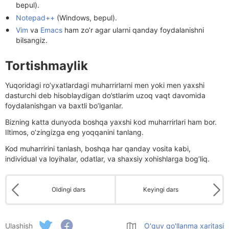
bepul).
Notepad++
(Windows, bepul).
Vim
va
Emacs
ham zo’r agar ularni qanday foydalanishni
bilsangiz.
Tortishmaylik
Yuqoridagi ro’yxatlardagi muharrirlarni men yoki men yaxshi
dasturchi deb hisoblaydigan do’stlarim uzoq vaqt davomida
foydalanishgan va baxtli bo’lganlar.
Bizning katta dunyoda boshqa yaxshi kod muharrirlari ham bor.
Iltimos, o’zingizga eng yoqqanini tanlang.
Kod muharririni tanlash, boshqa har qanday vosita kabi,
individual va loyihalar, odatlar, va shaxsiy xohishlarga bog’liq.
Oldingi dars
Keyingi dars
Ulashish
O'quv qo'llanma xaritasi