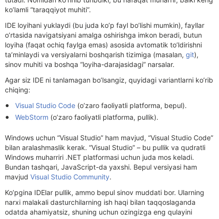
ko’lamli “taraqqiyot muhiti”.
IDE loyihani yuklaydi (bu juda ko’p fayl bo’lishi mumkin), fayllar
o’rtasida navigatsiyani amalga oshirishga imkon beradi, butun
loyiha (faqat ochiq faylga emas) asosida avtomatik to’ldirishni
ta’minlaydi va versiyalarni boshqarish tizimiga (masalan,
git
),
sinov muhiti va boshqa “loyiha-darajasidagi” narsalar.
Agar siz IDE ni tanlamagan bo’lsangiz, quyidagi variantlarni ko’rib
chiqing:
Visual Studio Code
(o’zaro faoliyatli platforma, bepul).
WebStorm
(o’zaro faoliyatli platforma, pullik).
Windows uchun “Visual Studio” ham mavjud, “Visual Studio Code”
bilan aralashmaslik kerak. “Visual Studio” – bu pullik va qudratli
Windows muharriri .NET platformasi uchun juda mos keladi.
Bundan tashqari, JavaScript-da yaxshi. Bepul versiyasi ham
mavjud
Visual Studio Community
.
Ko’pgina IDElar pullik, ammo bepul sinov muddati bor. Ularning
narxi malakali dasturchilarning ish haqi bilan taqqoslaganda
odatda ahamiyatsiz, shuning uchun ozingizga eng qulayini