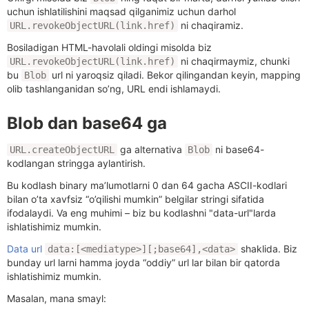
uchun ishlatilishini maqsad qilganimiz uchun darhol
ni chaqiramiz.
URL.revokeObjectURL(link.href)
Bosiladigan HTML-havolali oldingi misolda biz
ni chaqirmaymiz, chunki
URL.revokeObjectURL(link.href)
bu
url ni yaroqsiz qiladi. Bekor qilingandan keyin, mapping
Blob
olib tashlanganidan so’ng, URL endi ishlamaydi.
Blob dan base64 ga
ga alternativa
ni base64-
URL.createObjectURL
Blob
kodlangan stringga aylantirish.
Bu kodlash binary ma’lumotlarni 0 dan 64 gacha ASCII-kodlari
bilan o’ta xavfsiz “o’qilishi mumkin” belgilar stringi sifatida
ifodalaydi. Va eng muhimi – biz bu kodlashni "data-url"larda
ishlatishimiz mumkin.
Data url
shaklida. Biz
data:[<mediatype>][;base64],<data>
bunday url larni hamma joyda “oddiy” url lar bilan bir qatorda
ishlatishimiz mumkin.
Masalan, mana smayl: