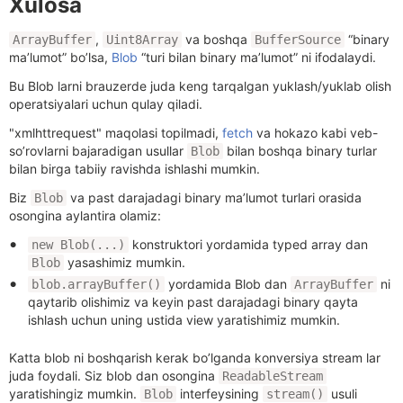
Xulosa
,
va boshqa
“binary
ArrayBuffer
Uint8Array
BufferSource
ma’lumot” bo’lsa,
Blob
“turi bilan binary ma’lumot” ni ifodalaydi.
Bu Blob larni brauzerde juda keng tarqalgan yuklash/yuklab olish
operatsiyalari uchun qulay qiladi.
"xmlhttrequest" maqolasi topilmadi
,
fetch
va hokazo kabi veb-
so’rovlarni bajaradigan usullar
bilan boshqa binary turlar
Blob
bilan birga tabiiy ravishda ishlashi mumkin.
Biz
va past darajadagi binary ma’lumot turlari orasida
Blob
osongina aylantira olamiz:
konstruktori yordamida typed array dan
new Blob(...)
yasashimiz mumkin.
Blob
yordamida Blob dan
ni
blob.arrayBuffer()
ArrayBuffer
qaytarib olishimiz va keyin past darajadagi binary qayta
ishlash uchun uning ustida view yaratishimiz mumkin.
Katta blob ni boshqarish kerak bo’lganda konversiya stream lar
juda foydali. Siz blob dan osongina
ReadableStream
yaratishingiz mumkin.
interfeysining
usuli
Blob
stream()