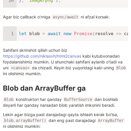
}
,
'image/png'
)
;
Agar biz callback o’rniga
ni afzal korsak:
async/await
let
 blob 
=
await
new
Promise
(
resolve
=>
 ca
Sahifani skrinshot qilish uchun biz
https://github.com/niklasvh/html2canvas
kabi kutubxonadan
foydalanishimiz mumkin. U shunchaki sahifani aylanib o’tadi va
uni
da chizadi. Keyin biz yuqoridagi kabi uning
<canvas>
Blob
ini olishimiz mumkin.
Blob dan ArrayBuffer ga
konstruktori har qanday
dan boshlab
Blob
BufferSource
deyarli har qanday narsadan blob yaratish imkonini beradi.
Lekin agar bizga past darajadagi qayta ishlash kerak bo’lsa,
dan eng past darajadagi
blob.arrayBuffer()
ArrayBuffer
ni olishimiz mumkin: