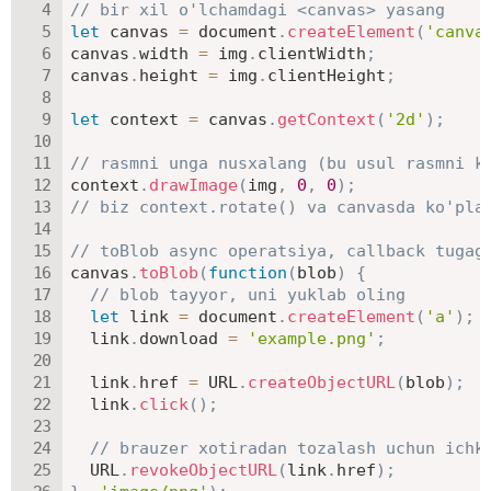
// bir xil o'lchamdagi <canvas> yasang
let
 canvas 
=
 document
.
createElement
(
'canva
canvas
.
width 
=
 img
.
clientWidth
;
canvas
.
height 
=
 img
.
clientHeight
;
let
 context 
=
 canvas
.
getContext
(
'2d'
)
;
// rasmni unga nusxalang (bu usul rasmni k
context
.
drawImage
(
img
,
0
,
0
)
;
// biz context.rotate() va canvasda ko'pla
// toBlob async operatsiya, callback tugag
canvas
.
toBlob
(
function
(
blob
)
{
// blob tayyor, uni yuklab oling
let
 link 
=
 document
.
createElement
(
'a'
)
;
  link
.
download 
=
'example.png'
;
  link
.
href 
=
URL
.
createObjectURL
(
blob
)
;
  link
.
click
(
)
;
// brauzer xotiradan tozalash uchun ichk
URL
.
revokeObjectURL
(
link
.
href
)
;