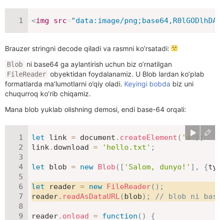
<
img
src
=
"
data:image/png;base64,R0lGODlhDA
Brauzer stringni decode qiladi va rasmni ko’rsatadi:
ni base64 ga aylantirish uchun biz o’rnatilgan
Blob
obyektidan foydalanamiz. U Blob lardan ko’plab
FileReader
formatlarda ma’lumotlarni o’qiy oladi.
Keyingi bobda
biz uni
chuqurroq ko’rib chiqamiz.
Mana blob yuklab olishning demosi, endi base-64 orqali:
let
 link 
=
 document
.
createElement
(
'a'
)
;
link
.
download 
=
'hello.txt'
;
let
 blob 
=
new
Blob
(
[
'Salom, dunyo!'
]
,
{
ty
let
 reader 
=
new
FileReader
(
)
;
reader
.
readAsDataURL
(
blob
)
;
// blob ni bas
reader
.
onload
=
function
(
)
{