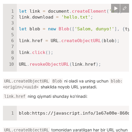
let
 link 
=
 document
.
createElement
(
'a'
)
;
link
.
download 
=
'hello.txt'
;
let
 blob 
=
new
Blob
(
[
'Salom, dunyo!'
]
,
{
ty
link
.
href 
=
URL
.
createObjectURL
(
blob
)
;
link
.
click
(
)
;
URL
.
revokeObjectURL
(
link
.
href
)
;
ni oladi va uning uchun
URL.createObjectURL
Blob
blob:
shaklida noyob URL yaratadi.
<origin>/<uuid>
ning qiymati shunday ko’rinadi:
link.href
blob:https://javascript.info/1e67e00e-860d
tomonidan yaratilgan har bir URL uchun
URL.createObjectURL