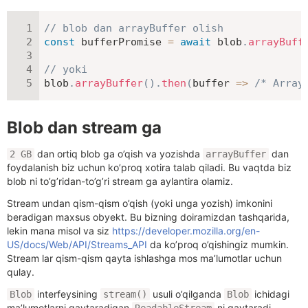
// blob dan arrayBuffer olish
const
 bufferPromise 
=
await
 blob
.
arrayBuff
// yoki
blob
.
arrayBuffer
(
)
.
then
(
buffer
=>
/* Array
Blob dan stream ga
dan ortiq blob ga o’qish va yozishda
dan
2 GB
arrayBuffer
foydalanish biz uchun ko’proq xotira talab qiladi. Bu vaqtda biz
blob ni to’g’ridan-to’g’ri stream ga aylantira olamiz.
Stream undan qism-qism o’qish (yoki unga yozish) imkonini
beradigan maxsus obyekt. Bu bizning doiramizdan tashqarida,
lekin mana misol va siz
https://developer.mozilla.org/en-
US/docs/Web/API/Streams_API
da ko’proq o’qishingiz mumkin.
Stream lar qism-qism qayta ishlashga mos ma’lumotlar uchun
qulay.
interfeysining
usuli o’qilganda
ichidagi
Blob
stream()
Blob
ma’lumotlarni qaytaradigan
ni qaytaradi.
ReadableStream