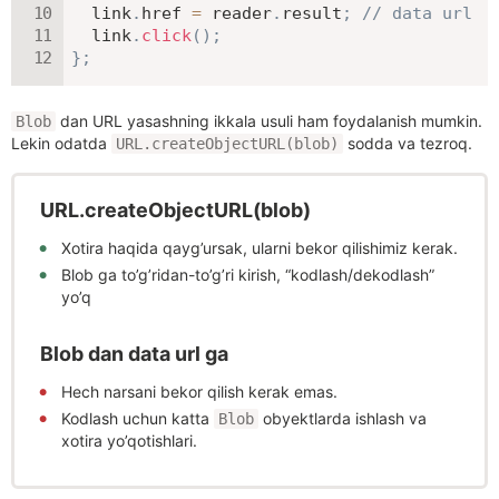
  link
.
href 
=
 reader
.
result
;
// data url
  link
.
click
(
)
;
}
;
dan URL yasashning ikkala usuli ham foydalanish mumkin.
Blob
Lekin odatda
sodda va tezroq.
URL.createObjectURL(blob)
URL.createObjectURL(blob)
Xotira haqida qayg’ursak, ularni bekor qilishimiz kerak.
Blob ga to’g’ridan-to’g’ri kirish, “kodlash/dekodlash”
yo’q
Blob dan data url ga
Hech narsani bekor qilish kerak emas.
Kodlash uchun katta
obyektlarda ishlash va
Blob
xotira yo’qotishlari.