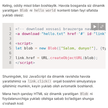
Keling, oddiy misol bilan boshlaylik. Havola bosganda siz dinamik
yaratilgan
ni
kontenti bilan fayl sifatida
Blob
hello world
yuklab olasiz:
<!-- download xossasi brauzerga navigatsiy
<
a
download
=
"
hello.txt
"
href
=
'
#
'
id
=
"
link
"
<
script
>
let
 blob 
=
new
Blob
(
[
"Salom, dunyo!"
]
,
{
ty
link
.
href 
=
URL
.
createObjectURL
(
blob
)
;
</
script
>
Shuningdek, biz JavaScript da dinamik ravishda havola
yaratishimiz va
orqali bosishni simulyatsiya
link.click()
qilishimiz mumkin, keyin yuklab olish avtomatik boshlandi.
Mana hech qanday HTML siz dinamik yaratilgan
ni
Blob
foydalanuvchiga yuklab olishiga sabab bo’ladigan shunga
o’xshash kod: