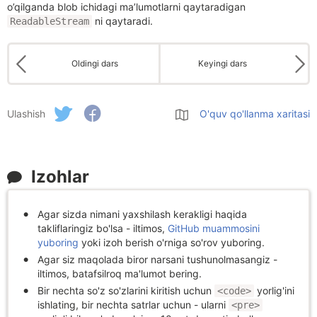
o’qilganda blob ichidagi ma’lumotlarni qaytaradigan
ni qaytaradi.
ReadableStream
Oldingi dars
Keyingi dars
Ulashish
O'quv qo'llanma xaritasi
Izohlar
Agar sizda nimani yaxshilash kerakligi haqida
takliflaringiz bo'lsa - iltimos,
GitHub muammosini
yuboring
yoki izoh berish o'rniga so'rov yuboring.
Agar siz maqolada biror narsani tushunolmasangiz -
iltimos, batafsilroq ma'lumot bering.
Bir nechta so'z so'zlarini kiritish uchun
yorlig'ini
<code>
ishlating, bir nechta satrlar uchun - ularni
<pre>