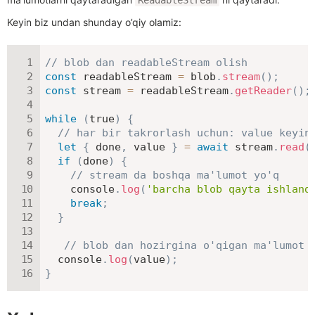
Keyin biz undan shunday o’qiy olamiz:
// blob dan readableStream olish
const
 readableStream 
=
 blob
.
stream
(
)
;
const
 stream 
=
 readableStream
.
getReader
(
)
;
while
(
true
)
{
// har bir takrorlash uchun: value keyin
let
{
 done
,
 value 
}
=
await
 stream
.
read
(
if
(
done
)
{
// stream da boshqa ma'lumot yo'q
    console
.
log
(
'barcha blob qayta ishland
break
;
}
// blob dan hozirgina o'qigan ma'lumot 
  console
.
log
(
value
)
;
}