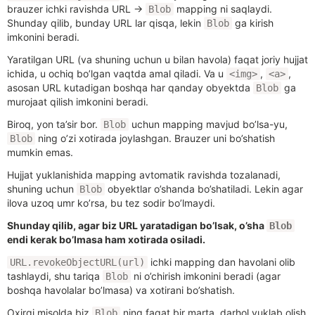
brauzer ichki ravishda URL →
mapping ni saqlaydi.
Blob
Shunday qilib, bunday URL lar qisqa, lekin
ga kirish
Blob
imkonini beradi.
Yaratilgan URL (va shuning uchun u bilan havola) faqat joriy hujjat
ichida, u ochiq bo’lgan vaqtda amal qiladi. Va u
,
,
<img>
<a>
asosan URL kutadigan boshqa har qanday obyektda
ga
Blob
murojaat qilish imkonini beradi.
Biroq, yon ta’sir bor.
uchun mapping mavjud bo’lsa-yu,
Blob
ning o’zi xotirada joylashgan. Brauzer uni bo’shatish
Blob
mumkin emas.
Hujjat yuklanishida mapping avtomatik ravishda tozalanadi,
shuning uchun
obyektlar o’shanda bo’shatiladi. Lekin agar
Blob
ilova uzoq umr ko’rsa, bu tez sodir bo’lmaydi.
Shunday qilib, agar biz URL yaratadigan bo’lsak, o’sha
Blob
endi kerak bo’lmasa ham xotirada osiladi.
ichki mapping dan havolani olib
URL.revokeObjectURL(url)
tashlaydi, shu tariqa
ni o’chirish imkonini beradi (agar
Blob
boshqa havolalar bo’lmasa) va xotirani bo’shatish.
Oxirgi misolda biz
ning faqat bir marta, darhol yuklab olish
Blob