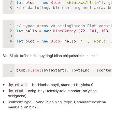
let
 blob 
=
new
Blob
(
[
"<html>…</html>"
]
,
{
t
// esda tuting: birinchi argument array bo
// typed array va stringlardan Blob yarati
let
 hello 
=
new
Uint8Array
(
[
72
,
101
,
108
,
let
 blob 
=
new
Blob
(
[
hello
,
' '
,
'world'
]
,
Biz
bo’laklarini quyidagi bilan chiqarishimiz mumkin:
Blob
blob
.
slice
(
[
byteStart
]
,
[
byteEnd
]
,
[
conten
– boshlanish bayti, standart bo’yicha 0.
byteStart
– oxirgi bayt (eksklyuziv, standart bo’yicha
byteEnd
oxirigacha).
– yangi blob ning
i, standart bo’yicha
contentType
type
manba bilan bir xil.