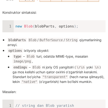
Konstruktor sintaksisi:
new
Blob
(
blobParts
,
 options
)
;
/
/
qiymatlarining
blobParts
Blob
BufferSource
String
arrayi.
ixtiyoriy obyekt:
options
–
turi, odatda MIME-type, masalan
type
Blob
,
image/png
–
ni joriy OS yangitolri (
yoki
)
endings
Blob
\r\n
\n
ga mos kelishi uchun qator oxirini o’zgartirish kerakmi.
Standart bo’yicha
(hech narsa qilmaydi),
"transparent"
lekin
(o’zgartirish) ham bo’lishi mumkin.
"native"
Masalan:
// string dan Blob yaratish