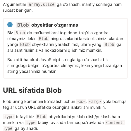
Argumentlar
ga o’xshash, manfiy sonlarga ham
array.slice
ruxsat berilgan.
obyektlar o’zgarmas
Blob
Biz
da ma’lumotlarni to’g’ridan-to’g’ri o’zgartira
Blob
olmaymiz, lekin
ning qismlarini kesib olishimiz, ulardan
Blob
yangi
obyektlarini yaratishimiz, ularni yangi
ga
Blob
Blob
aralashtirishimiz va hokazolarni qilishimiz mumkin.
Bu xatti-harakat JavaScript stringlariga o’xshash: biz
stringdagi belgini o’zgartira olmaymiz, lekin yangi tuzatilgan
string yasashimiz mumkin.
URL sifatida Blob
Blob uning kontentini ko’rsatish uchun
,
yoki boshqa
<a>
<img>
teglar uchun URL sifatida osongina ishlatilishi mumkin.
tufayli biz
obyektlarini yuklab olish/yuklash ham
type
Blob
mumkin va
tabiiy ravishda tarmoq so’rovlarida
type
Content-
ga aylanadi.
Type