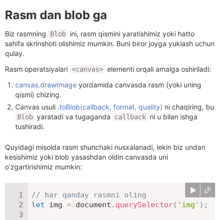
Rasm dan blob ga
Biz rasmning
ini, rasm qismini yaratishimiz yoki hatto
Blob
sahifa skrinshoti olishimiz mumkin. Buni biror joyga yuklash uchun
qulay.
Rasm operatsiyalari
elementi orqali amalga oshiriladi:
<canvas>
canvas.drawImage
yordamida canvasda rasm (yoki uning
qismi) chizing.
Canvas usuli
.toBlob(callback, format, quality)
ni chaqiring, bu
yaratadi va tugaganda
ni u bilan ishga
Blob
callback
tushiradi.
Quyidagi misolda rasm shunchaki nusxalanadi, lekin biz undan
kesishimiz yoki blob yasashdan oldin canvasda uni
o’zgartirishimiz mumkin:
// har qanday rasmni oling
let
 img 
=
 document
.
querySelector
(
'img'
)
;