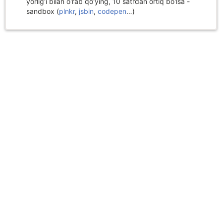
yorlig'i bilan o'rab qo'ying, 10 satrdan ortiq bo'lsa -
sandbox (
plnkr
,
jsbin
,
codepen
…)