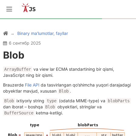
Binary ma'lumotlar, fayllar
6 сентябр 2025
Blob
va view lar ECMA standartining bir qismi,
ArrayBuffer
JavaScript ning bir qismi.
Brauzerde
File API
da tasvirlangan qo’shimcha yuqori darajadagi
obyektlar mavjud, xususan
.
Blob
ixtiyoriy string
(odatda MIME-type) va
Blob
type
blobParts
dan iborat – boshqa
obyektlari, stringlar va
Blob
ketma-ketligi.
BufferSource