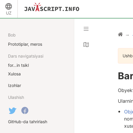
UZ
Bob
Prototiplar, meros
Ushbu
Dars navigatsiyasi
for…in tsikl
Bar
Xulosa
Izohlar
Obyekt
Ulashish
Ularni
Obj
noml
GitHub-da tahrirlash
xus