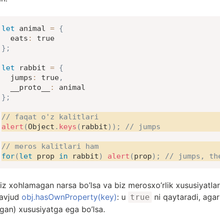
let
 animal 
=
{
eats
:
true
}
;
let
 rabbit 
=
{
jumps
:
true
,
__proto__
:
}
;
// faqat o'z kalitlari
alert
(
Object
.
keys
(
rabbit
)
)
;
// jumps
// meros kalitlari ham
for
(
let
 prop 
in
 rabbit
)
alert
(
prop
)
;
// jumps, th
iz xohlamagan narsa bo’lsa va biz merosxo’rlik xususiyatlarin
mavjud
obj.hasOwnProperty(key)
: u
ni qaytaradi, aga
true
gan) xususiyatga ega bo’lsa.