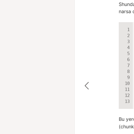
Shunda
narsa 
Bu yer
(chun