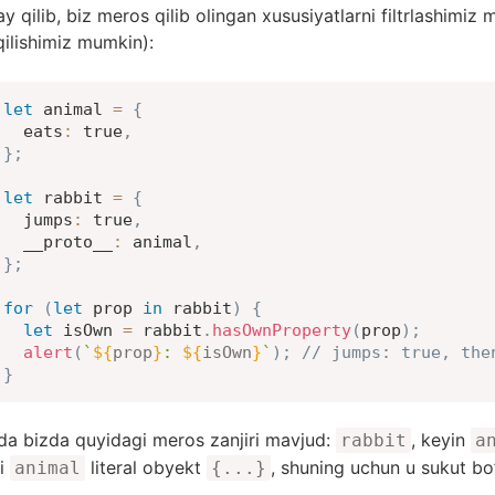
y qilib, biz meros qilib olingan xususiyatlarni filtrlashimiz
qilishimiz mumkin):
let
 animal 
=
{
eats
:
true
,
}
;
let
 rabbit 
=
{
jumps
:
true
,
__proto__
:
 animal
,
}
;
for
(
let
 prop 
in
 rabbit
)
{
let
 isOwn 
=
 rabbit
.
hasOwnProperty
(
prop
)
;
alert
(
`
${
prop
}
: 
${
isOwn
}
`
)
;
// jumps: true, the
}
da bizda quyidagi meros zanjiri mavjud:
, keyin
rabbit
a
ki
literal obyekt
, shuning uchun u sukut bo
animal
{...}