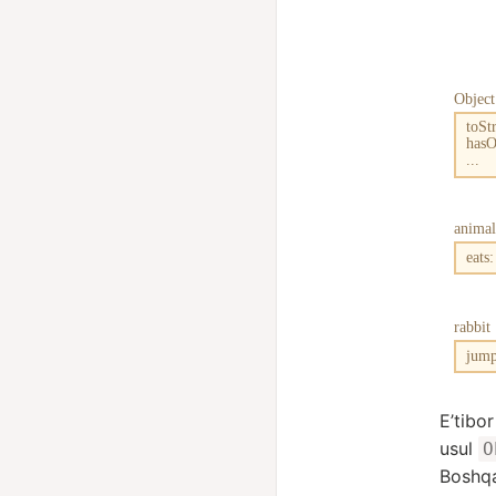
E’tibor
usul
O
Boshqa