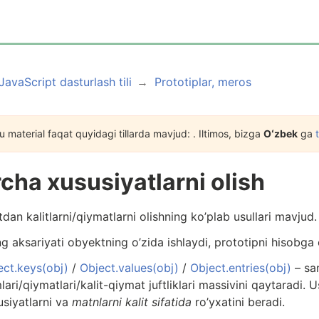
JavaScript dasturlash tili
Prototiplar, meros
 material faqat quyidagi tillarda mavjud: . Iltimos, bizga
Oʻzbek
ga
cha xususiyatlarni olish
dan kalitlarni/qiymatlarni olishning ko’plab usullari mavjud.
ng aksariyati obyektning o’zida ishlaydi, prototipni hisobga
ect.keys(obj)
/
Object.values(obj)
/
Object.entries(obj)
– san
ari/qiymatlari/kalit-qiymat juftliklari massivini qaytaradi. 
usiyatlarni va
matnlarni kalit sifatida
ro’yxatini beradi.