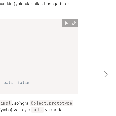
 mumkin (yoki ular bilan boshqa biror
n eats: false
, so’ngra
nimal
Object.prototype
’yicha) va keyin
yuqorida:
null