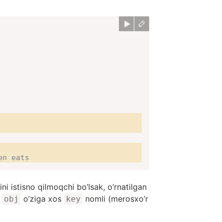
en eats
i istisno qilmoqchi bo’lsak, o’rnatilgan
r
o’ziga xos
nomli (merosxo’r
obj
key