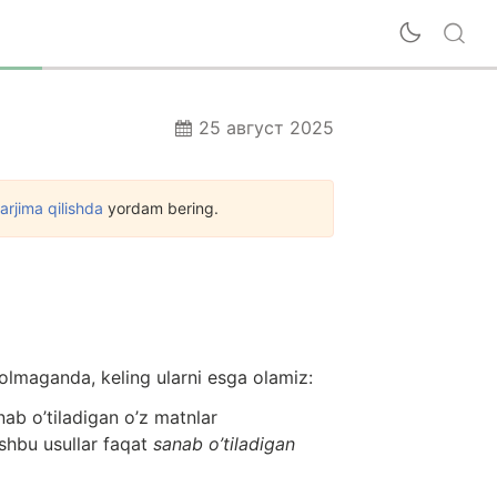
25 август 2025
tarjima qilishda
yordam bering.
 olmaganda, keling ularni esga olamiz:
ab o’tiladigan o’z matnlar
Ushbu usullar faqat
sanab o’tiladigan