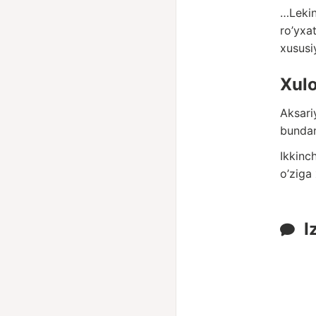
…Leki
ro’yxa
xususi
Xul
Aksari
bunda
Ikkinc
o’ziga
I