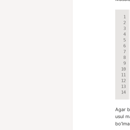
Agar b
usul 
bo’lma