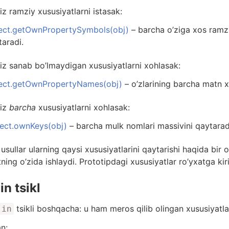
iz ramziy xususiyatlarni istasak:
ect.getOwnPropertySymbols(obj)
– barcha o’ziga xos ramzi
taradi.
iz sanab bo’lmaydigan xususiyatlarni xohlasak:
ect.getOwnPropertyNames(obj)
– o’zlarining barcha matn x
biz
barcha
xususiyatlarni xohlasak:
lect.ownKeys(obj)
– barcha mulk nomlari massivini qaytarad
usullar ularning qaysi xususiyatlarini qaytarishi haqida bir 
ning o’zida ishlaydi. Prototipdagi xususiyatlar ro’yxatga kir
in tsikl
tsikli boshqacha: u ham meros qilib olingan xususiyatlar
.in
n: