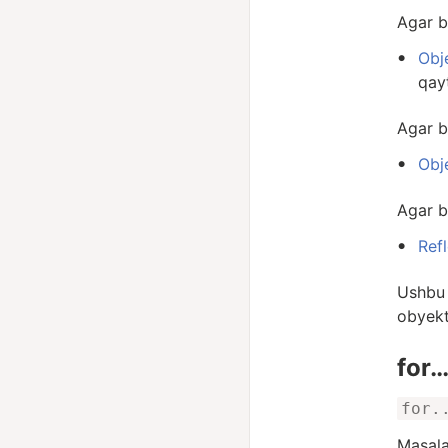
Agar b
Obj
qay
Agar b
Obj
Agar 
Ref
Ushbu 
obyekt
for…
for.
Masala