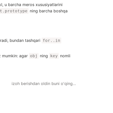
kl, u barcha meros xususiyatlarini
ning barcha boshqa
t.prototype
diradi, bundan tashqari
for..in
z mumkin: agar
ning
nomli
obj
key
izoh berishdan oldin buni o'qing…