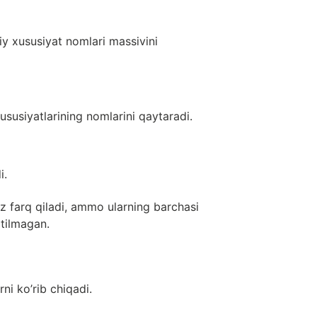
y xususiyat nomlari massivini
ususiyatlarining nomlarini qaytaradi.
i.
oz farq qiladi, ammo ularning barchasi
itilmagan.
ni ko’rib chiqadi.