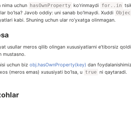
n nima uchun
ko’rinmaydi
tsi
hasOwnProperty
for..in
tlar bo’lsa? Javob oddiy: uni sanab bo’lmaydi. Xuddi
Objec
yatlari kabi. Shuning uchun ular ro’yxatga olinmagan.
osa
yat usullar meros qilib olingan xususiyatlarni e’tiborsiz qol
n mustasno.
hisi uchun biz
obj.hasOwnProperty(key)
dan foydalanishimi
 xos (meros emas) xususiyati bo’lsa, u
ni qaytaradi.
true
zohlar